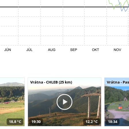
Vrátna - CHLEB (25 km)
Vrátna - Pa
18,8 °C
19:30
12,2 °C
18:34