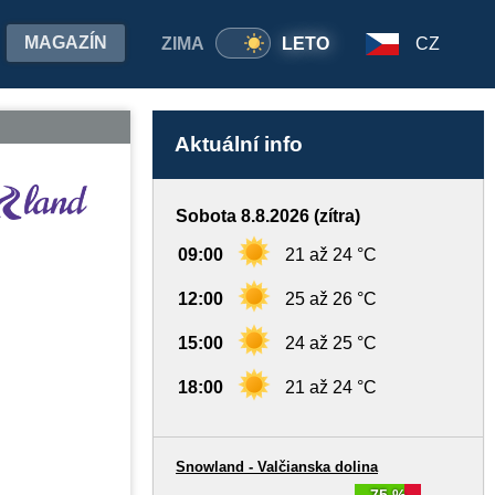
MAGAZÍN
ZIMA
LETO
CZ
Aktuální info
Sobota 8.8.2026 (zítra)
09:00
21 až 24 °C
12:00
25 až 26 °C
15:00
24 až 25 °C
18:00
21 až 24 °C
Snowland - Valčianska dolina
75 %