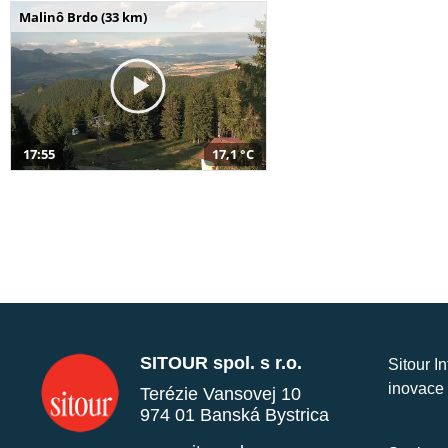
Malinô Brdo (33 km)
17:55
17,1 °C
SITOUR spol. s r.o.
Sitour I
inovace 
Terézie Vansovej 10
974 01 Banská Bystrica