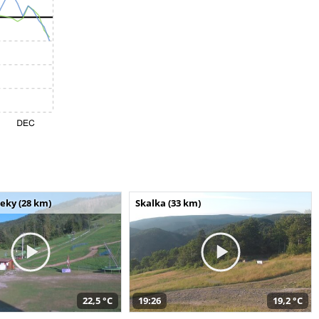
seky (28 km)
Skalka (33 km)
22,5 °C
19:26
19,2 °C