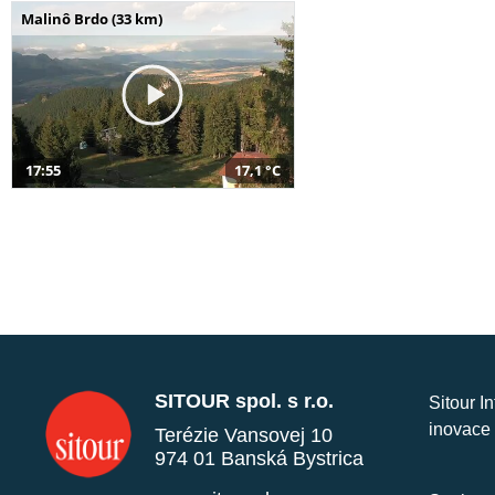
Malinô Brdo (33 km)
17:55
17,1 °C
SITOUR spol. s r.o.
Sitour I
inovace 
Terézie Vansovej 10
974 01 Banská Bystrica