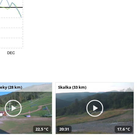
seky (28 km)
Skalka (33 km)
22,5 °C
20:31
17,6 °C