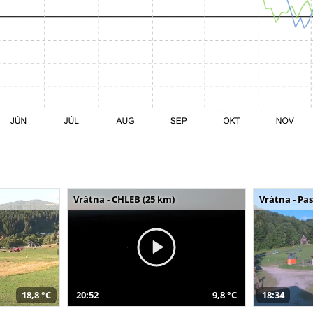
Vrátna - CHLEB (25 km)
Vrátna - Pa
18,8 °C
20:52
9,8 °C
18:34