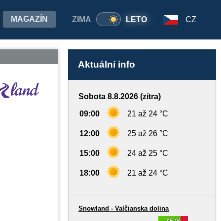
MAGAZÍN
ZIMA
LETO
CZ
Aktuální info
Sobota 8.8.2026 (zítra)
09:00
21 až 24 °C
12:00
25 až 26 °C
15:00
24 až 25 °C
18:00
21 až 24 °C
Snowland - Valčianska dolina
75 %