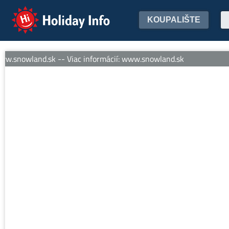
Holiday Info
KOUPALIŠTE
w.snowland.sk -- Viac informácií: www.snowland.sk