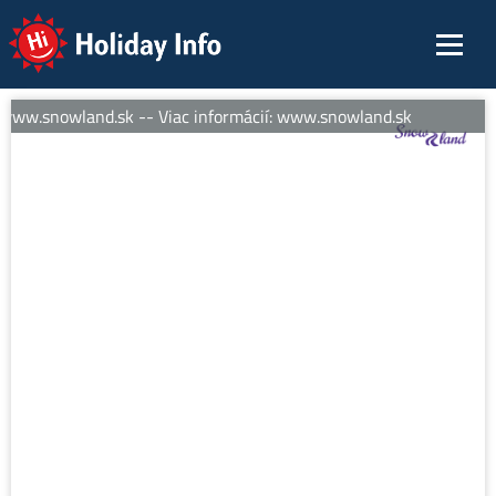
Holiday Info
 www.snowland.sk -- Viac informácií: www.snowland.sk