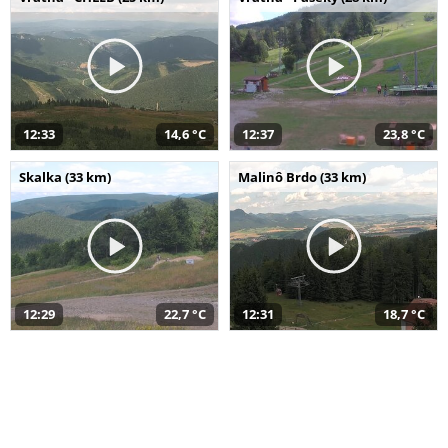
12:33
14,6 °C
12:37
23,8 °C
Skalka (33 km)
Malinô Brdo (33 km)
12:29
22,7 °C
12:31
18,7 °C