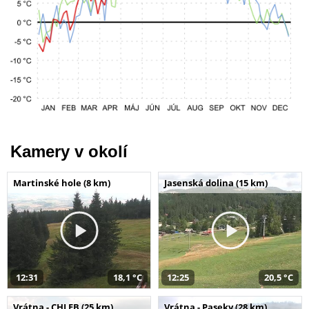
Kamery v okolí
Martinské hole (8 km)
Jasenská dolina (15 km)
12:31
18,1 °C
12:25
20,5 °C
Vrátna - CHLEB (25 km)
Vrátna - Paseky (28 km)