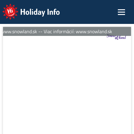
Holiday Info
 www.snowland.sk -- Viac informácií: www.snowland.sk