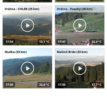
Vrátna - CHLEB (25 km)
Vrátna - Paseky (28 km)
17:54
13,1 °C
17:47
22,4 °C
Skalka (33 km)
Malinô Brdo (33 km)
17:50
22,0 °C
17:55
17,7 °C