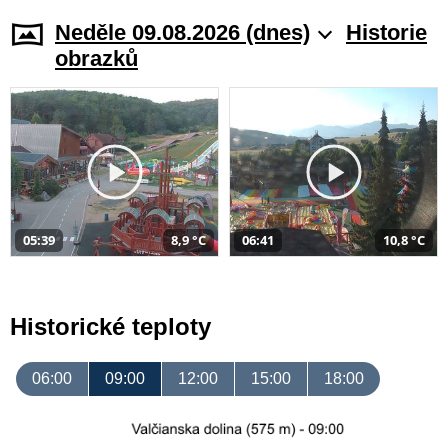
Neděle 09.08.2026 (dnes)
Historie
obrazků
05:39
8,9 °C
06:41
10,8 °C
Historické teploty
06:00
09:00
12:00
15:00
18:00