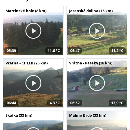
Martinské hole (8 km)
Jasenská dolina (15 km)
05:39
11,6 °C
06:47
11,2 °C
Vrátna - CHLEB (25 km)
Vrátna - Paseky (28 km)
06:44
4,3 °C
06:52
13,9 °C
Skalka (33 km)
Malinô Brdo (33 km)