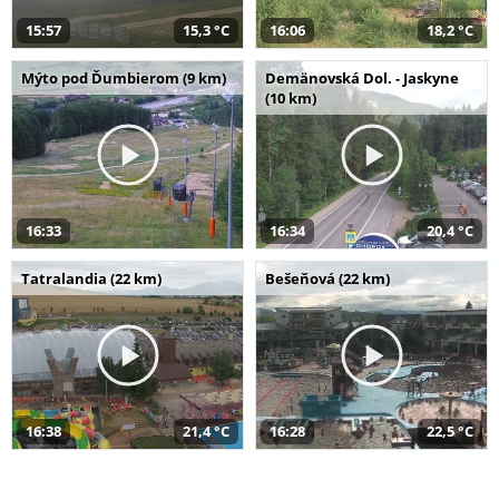
15:57
15,3 °C
16:06
18,2 °C
Mýto pod Ďumbierom (9 km)
Demänovská Dol. - Jaskyne
(10 km)
16:33
16:34
20,4 °C
Tatralandia (22 km)
Bešeňová (22 km)
16:38
21,4 °C
16:28
22,5 °C