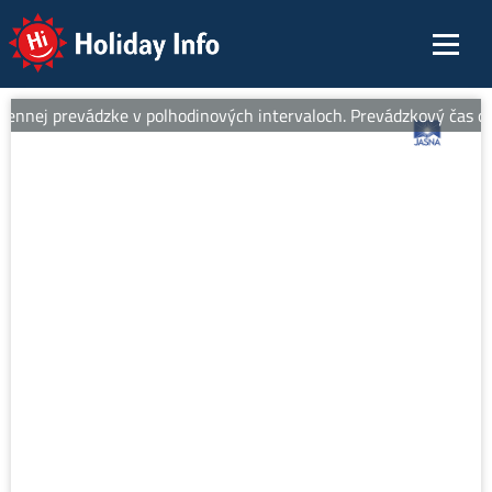
Holiday Info
nnej prevádzke v polhodinových intervaloch. Prevádzkový čas od 8