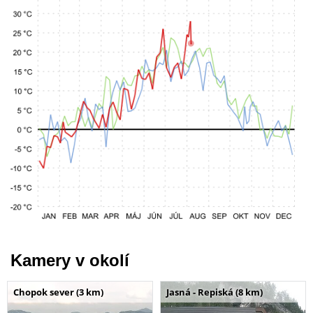
Kamery v okolí
Chopok sever (3 km)
Jasná - Repiská (8 km)