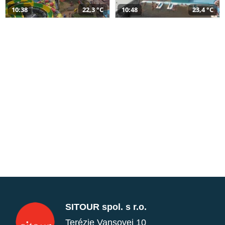
10:38
22,3 °C
10:48
23,4 °C
SITOUR spol. s r.o.
Terézie Vansovej 10