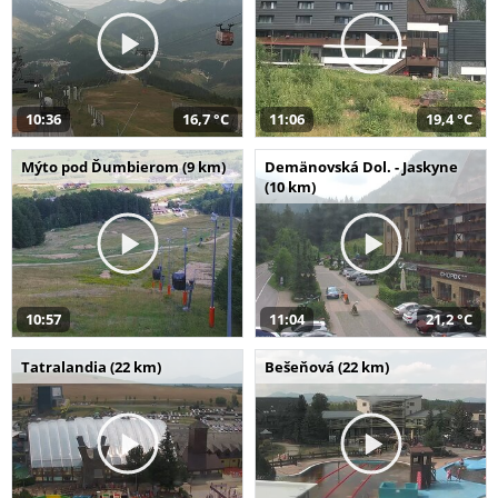
10:36
16,7 °C
11:06
19,4 °C
Mýto pod Ďumbierom (9 km)
Demänovská Dol. - Jaskyne
(10 km)
10:57
11:04
21,2 °C
Tatralandia (22 km)
Bešeňová (22 km)