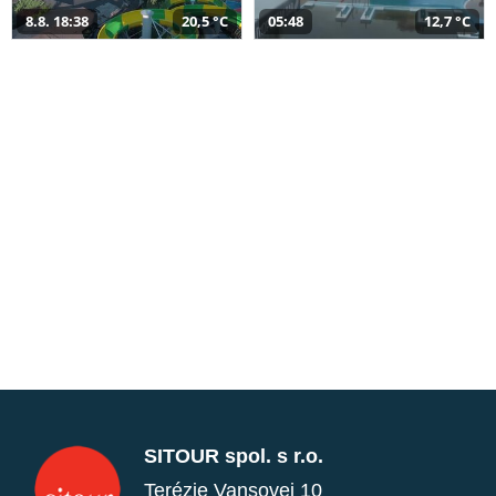
8.8. 18:38
20,5 °C
05:48
12,7 °C
SITOUR spol. s r.o.
Terézie Vansovej 10