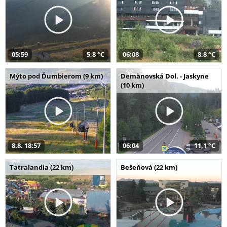
05:59
5,8 °C
06:08
8,8 °C
Mýto pod Ďumbierom (9 km)
Demänovská Dol. - Jaskyne
(10 km)
8.8. 18:57
06:04
11,1 °C
Tatralandia (22 km)
Bešeňová (22 km)