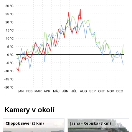
Kamery v okolí
Chopok sever (3 km)
Jasná - Repiská (8 km)