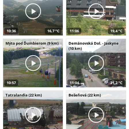
10:36
16,7 °C
11:06
19,4 °C
Mýto pod Ďumbierom (9 km)
Demänovská Dol. - Jaskyne
(10 km)
10:57
11:04
21,2 °C
Tatralandia (22 km)
Bešeňová (22 km)