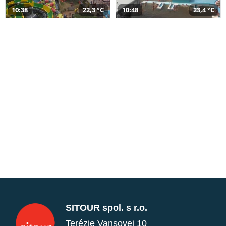
10:38
22,3 °C
10:48
23,4 °C
SITOUR spol. s r.o.
Terézie Vansovej 10