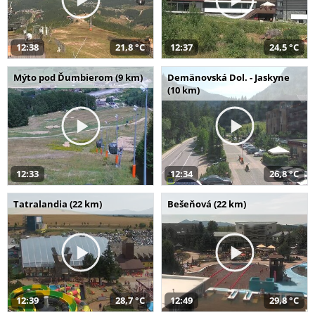
12:38
21,8 °C
12:37
24,5 °C
Mýto pod Ďumbierom (9 km)
Demänovská Dol. - Jaskyne
(10 km)
12:33
12:34
26,8 °C
Tatralandia (22 km)
Bešeňová (22 km)
12:39
28,7 °C
12:49
29,8 °C