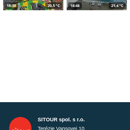
18:38
20,5 °C
18:48
21,4 °C
SITOUR spol. s r.o.
Terézie Vansovej 10