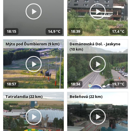
18:15
14,9 °C
18:39
17,4 °C
Mýto pod Ďumbierom (9 km)
Demänovská Dol. - Jaskyne
(10 km)
18:57
18:34
19,7 °C
Tatralandia (22 km)
Bešeňová (22 km)