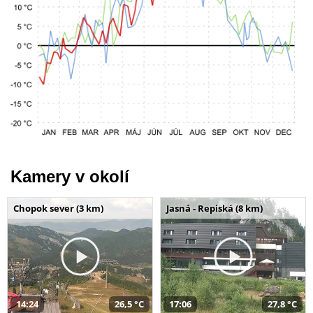
Kamery v okolí
Chopok sever (3 km)
Jasná - Repiská (8 km)
14:24
26,5 °C
17:06
27,8 °C