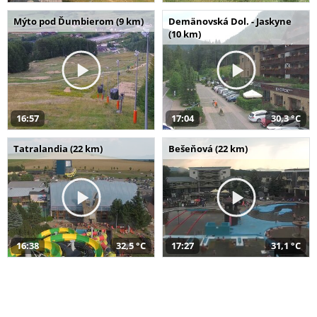
Mýto pod Ďumbierom (9 km)
Demänovská Dol. - Jaskyne
(10 km)
16:57
17:04
30,3 °C
Tatralandia (22 km)
Bešeňová (22 km)
16:38
32,5 °C
17:27
31,1 °C