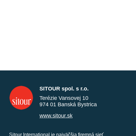
SITOUR spol. s r.o.
Terézie Vansovej 10
974 01 Banská Bystrica
www.sitour.sk
Sitour International je najväčšia firemná sieť