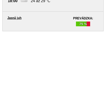
18:00
24 až 29 °C
Jasná juh
PREVÁDZKA:
75 %