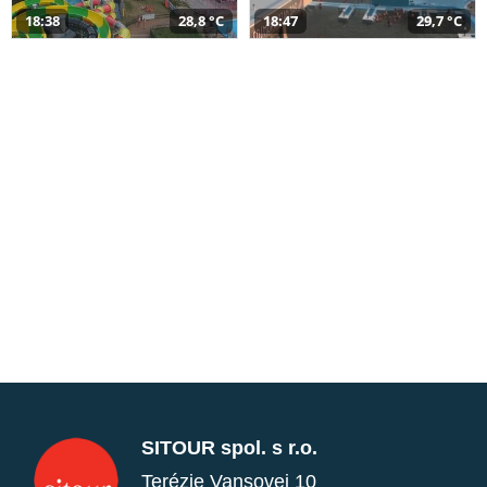
18:38
28,8 °C
18:47
29,7 °C
SITOUR spol. s r.o.
Terézie Vansovej 10