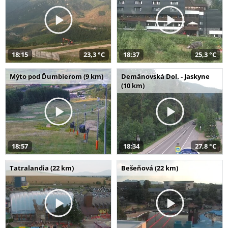
18:15
23,3 °C
18:37
25,3 °C
Mýto pod Ďumbierom (9 km)
Demänovská Dol. - Jaskyne
(10 km)
18:57
18:34
27,8 °C
Tatralandia (22 km)
Bešeňová (22 km)