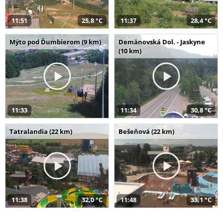
11:51
25,8 °C
11:37
28,4 °C
Mýto pod Ďumbierom (9 km)
Demänovská Dol. - Jaskyne
(10 km)
11:33
11:34
30,8 °C
Tatralandia (22 km)
Bešeňová (22 km)
11:38
32,0 °C
11:48
33,1 °C