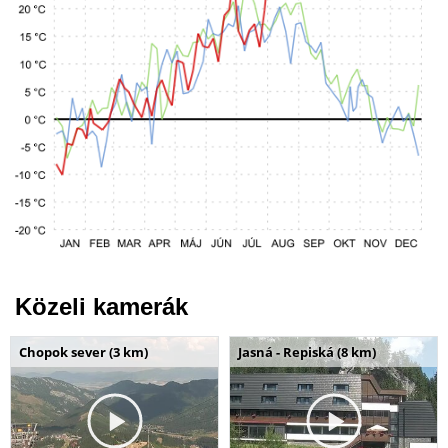
Közeli kamerák
Chopok sever (3 km)
Jasná - Repiská (8 km)