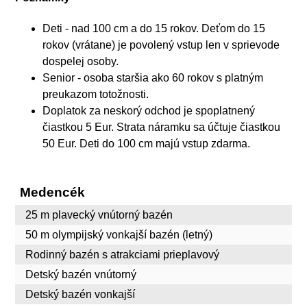
Deti - nad 100 cm a do 15 rokov. Deťom do 15
rokov (vrátane) je povolený vstup len v sprievode
dospelej osoby.
Senior - osoba staršia ako 60 rokov s platným
preukazom totožnosti.
Doplatok za neskorý odchod je spoplatnený
čiastkou 5 Eur. Strata náramku sa účtuje čiastkou
50 Eur. Deti do 100 cm majú vstup zdarma.
Medencék
25 m plavecký vnútorný bazén
50 m olympijský vonkajší bazén (letný)
Rodinný bazén s atrakciami prieplavový
Detský bazén vnútorný
Detský bazén vonkajší