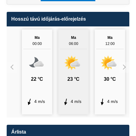
Hosszú távú időjárás-előrejelzés
Ma
Ma
Ma
00:00
06:00
12:00
22 °C
23 °C
30 °C
4 m/s
4 m/s
4 m/s
Árlista