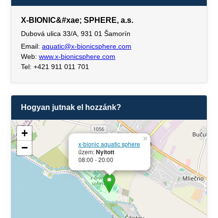
X-BIONIC&#xae; SPHERE, a.s.
Dubová ulica 33/A, 931 01 Šamorín
Email:
aquatic@x-bionicsphere.com
Web:
www.x-bionicsphere.com
Tel: +421 911 011 701
Hogyan jutnak el hozzánk?
+
×
x-bionic aquatic sphere
−
űzem:
Nyitott
08:00 - 20:00