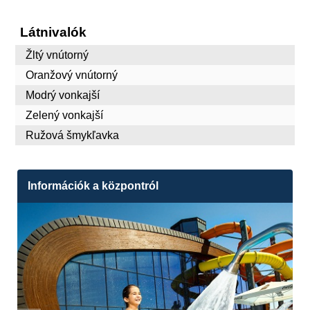
Látnivalók
Žltý vnútorný
Oranžový vnútorný
Modrý vonkajší
Zelený vonkajší
Ružová šmykľavka
Információk a központról