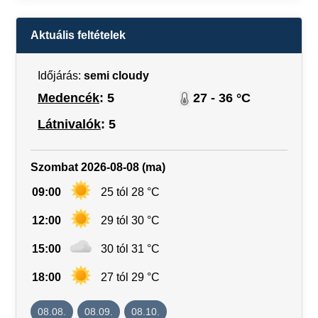
Aktuális feltételek
Időjárás:
semi cloudy
Medencék
: 5
27 - 36 °C
Látnivalók
: 5
Szombat 2026-08-08 (ma)
09:00
25 tól 28 °C
12:00
29 tól 30 °C
15:00
30 tól 31 °C
18:00
27 tól 29 °C
08.08.
08.09.
08.10.