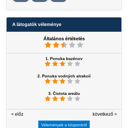
A látogatók véleménye
Általános értékelés
1. Ponuka bazénov
2. Ponuka vodných atrakcií
3. Čistota areálu
< előz
3 / 7
következő >
Vélemények a központról