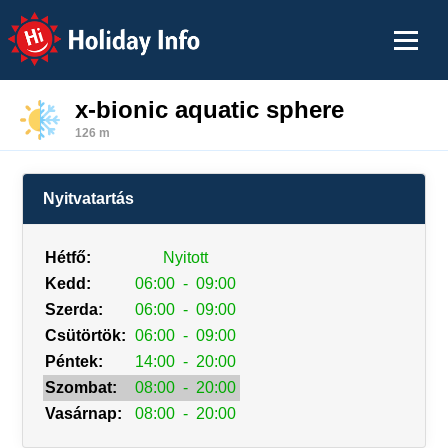
Holiday Info
x-bionic aquatic sphere
126 m
Nyitvatartás
Hétfő:
Nyitott
Kedd:
06:00
-
09:00
Szerda:
06:00
-
09:00
Csütörtök:
06:00
-
09:00
Péntek:
14:00
-
20:00
Szombat:
08:00
-
20:00
Vasárnap:
08:00
-
20:00