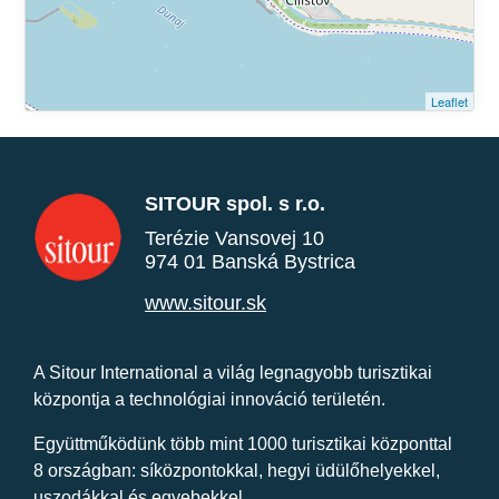
Leaflet
SITOUR spol. s r.o.
Terézie Vansovej 10
974 01 Banská Bystrica
www.sitour.sk
A Sitour International a világ legnagyobb turisztikai
központja a technológiai innováció területén.
Együttműködünk több mint 1000 turisztikai központtal
8 országban: síközpontokkal, hegyi üdülőhelyekkel,
uszodákkal és egyebekkel.