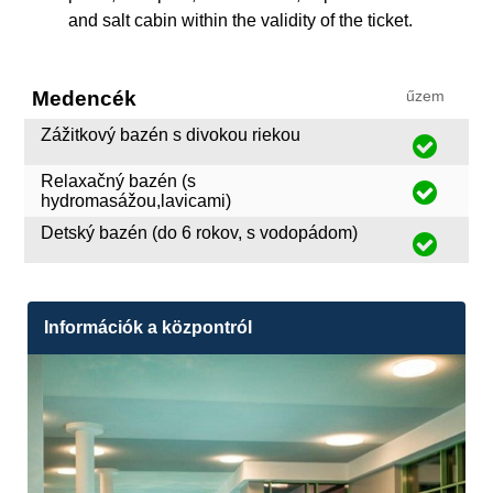
and salt cabin within the validity of the ticket.
Medencék
űzem
Zážitkový bazén s divokou riekou
Relaxačný bazén (s
hydromasážou,lavicami)
Detský bazén (do 6 rokov, s vodopádom)
Információk a központról