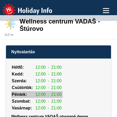
Holiday Info
Wellness centrum VADAŠ -
Štúrovo
112 m
Nyitvatartás
Hétfő:
12:00
-
21:00
Kedd:
12:00
-
21:00
Szerda:
12:00
-
21:00
Csütörtök:
12:00
-
21:00
Péntek:
12:00
-
21:00
Szombat:
12:00
-
21:00
Vasárnap:
12:00
-
21:00
Wellness centrum VADAŠ otvorené denne.