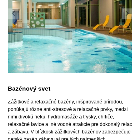
Bazénový svet
Zážitkové a relaxačné bazény, inšpirované prírodou,
ponúkajú rôzne anti-stresové a relaxačné prvky, medzi
nimi divokú rieku, hydromasáže a trysky, chrliče,
relaxačné lavice a iné vodné atrakcie pre dokonalý relax
a zábavu. V blízkosti zážitkových bazénov zabezpečuje
detský bazén zábavu aj pre tých najmenších.