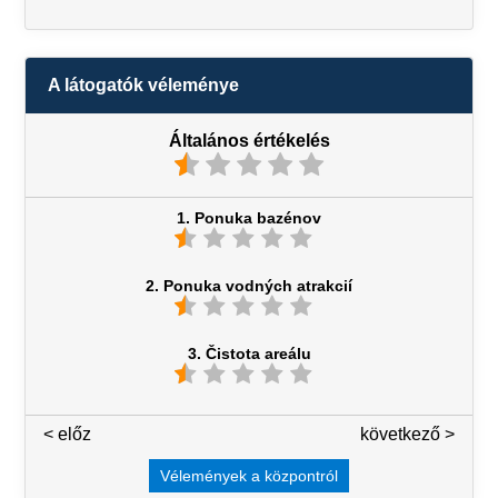
A látogatók véleménye
Általános értékelés
1. Ponuka bazénov
2. Ponuka vodných atrakcií
3. Čistota areálu
< előz
3 / 7
következő >
Vélemények a központról