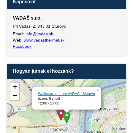
Kapcsolat
VADAŠ s.r.o.
Pri Vadaši 2, 943 01 Štúrovo
Email:
info@vadas.sk
Web:
www.vadasthermal.sk
Facebook
Hogyan jutnak el hozzánk?
+
×
Wellness centrum VADAŠ - Štúrovo
−
űzem:
Nyitott
12:00 - 21:00