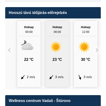
Hosszú távú időjárás-előrejelzés
Holnap
Holnap
Holnap
00:00
06:00
12:00
22 °C
23 °C
30 °C
2 m/s
3 m/s
3 m/s
Wellness centrum Vadaš - Štúrovo