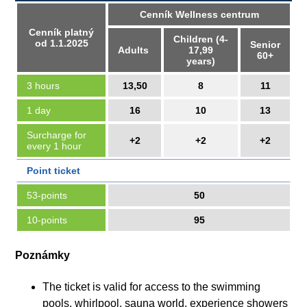
Cenník Wellness centrum
Cenník platný
Children (4-
od 1.1.2025
Senior
Adults
17,99
60+
years)
3 hours
13,50
8
11
1 day
16
10
13
Surcharge for
+2
+2
+2
every 1 hour
Point ticket
53-points
50
10-points
95
Poznámky
The ticket is valid for access to the swimming
pools, whirlpool, sauna world, experience showers