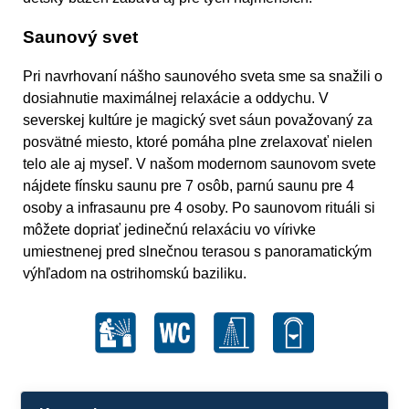
Saunový svet
Pri navrhovaní nášho saunového sveta sme sa snažili o
dosiahnutie maximálnej relaxácie a oddychu. V
severskej kultúre je magický svet sáun považovaný za
posvätné miesto, ktoré pomáha plne zrelaxovať nielen
telo ale aj myseľ. V našom modernom saunovom svete
nájdete fínsku saunu pre 7 osôb, parnú saunu pre 4
osoby a infrasaunu pre 4 osoby. Po saunovom rituáli si
môžete dopriať jedinečnú relaxáciu vo vírivke
umiestnenej pred slnečnou terasou s panoramatickým
výhľadom na ostrihomskú baziliku.