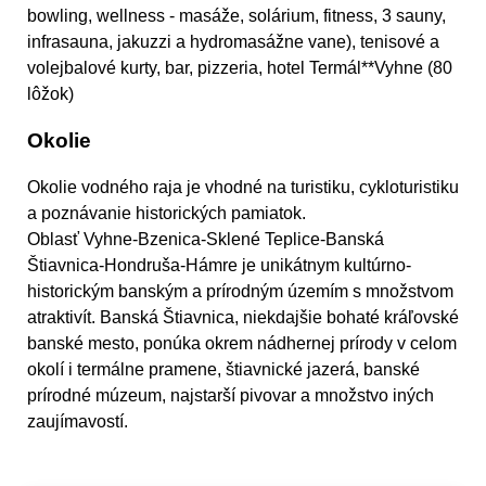
bowling, wellness - masáže, solárium, fitness, 3 sauny,
infrasauna, jakuzzi a hydromasážne vane), tenisové a
volejbalové kurty, bar, pizzeria, hotel Termál**Vyhne (80
lôžok)
Okolie
Okolie vodného raja je vhodné na turistiku, cykloturistiku
a poznávanie historických pamiatok.
Oblasť Vyhne-Bzenica-Sklené Teplice-Banská
Štiavnica-Hondruša-Hámre je unikátnym kultúrno-
historickým banským a prírodným územím s množstvom
atraktivít. Banská Štiavnica, niekdajšie bohaté kráľovské
banské mesto, ponúka okrem nádhernej prírody v celom
okolí i termálne pramene, štiavnické jazerá, banské
prírodné múzeum, najstarší pivovar a množstvo iných
zaujímavostí.