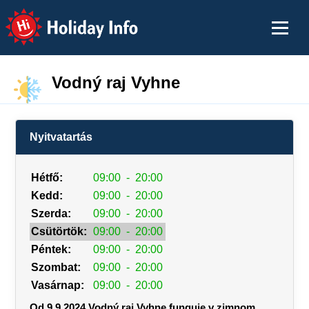
Holiday Info
Vodný raj Vyhne
Nyitvatartás
Hétfő:
09:00
-
20:00
Kedd:
09:00
-
20:00
Szerda:
09:00
-
20:00
Csütörtök:
09:00
-
20:00
Péntek:
09:00
-
20:00
Szombat:
09:00
-
20:00
Vasárnap:
09:00
-
20:00
Od 9.9.2024 Vodný raj Vyhne funguje v zimnom