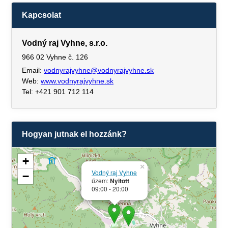
Kapcsolat
Vodný raj Vyhne, s.r.o.
966 02 Vyhne č. 126
Email:
vodnyrajvyhne@vodnyrajvyhne.sk
Web:
www.vodnyrajvyhne.sk
Tel: +421 901 712 114
Hogyan jutnak el hozzánk?
+
×
Vodný raj Vyhne
−
űzem:
Nyitott
09:00 - 20:00