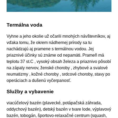
Termálna voda
Vyhne a jeho okolie už očarili mnohých návštevníkov, aj
vďaka tomu, že okrem nádhernej prírody sa tu
nachádzajú aj pramene s termálnou vodou. Jej
priaznivé účinky sú známe od nepamäti. Prameň má
teplotu 37 st.C , vysoký obsah železa a priaznivo pôsobí
na zápaly nervov, ženské choroby , zhybové a svalové
reumatizmy , kožné choroby , srdcové choroby, stavy po
operáciach a dušenú vyčerpanosť.
Služby a vybavenie
viacúčelový bazén (plavecké, potápačská záhrada,
oddychový bazén), detský bazén v tvare lode, výplavový
bazén, tobogán, športovo-relaxačné centrum (squash,