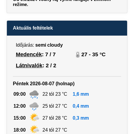
režime.
Aktuális feltételek
Időjárás:
semi cloudy
Medencék
: 7 / 7
27 - 35 °C
Látnivalók
: 2 / 2
Péntek 2026-08-07 (holnap)
09:00
22 tól 23 °C
1,6 mm
12:00
25 tól 27 °C
0,4 mm
15:00
27 tól 28 °C
0,3 mm
18:00
24 tól 27 °C