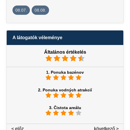
08.07.
08.08.
A látogatók véleménye
Általános értékelés
1. Ponuka bazénov
2. Ponuka vodných atrakcií
3. Čistota areálu
< előz
3 / 7
következő >