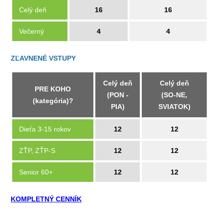
Celý deň
16
16
Večerný
4
4
ZĽAVNENÉ VSTUPY
Celý deň
Celý deň
PRE KOHO
(PON -
(SO-NE,
(kategória)?
PIA)
SVIATOK)
Dieťa 3-15 rokov
12
12
ZŤP, ZŤP-S
12
12
Senior 60+
12
12
KOMPLETNÝ CENNÍK