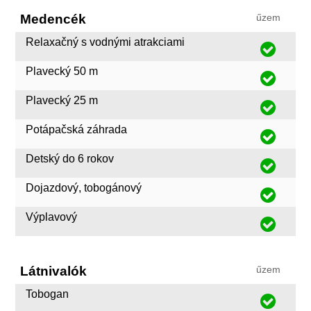
Medencék
űzem
Relaxačný s vodnými atrakciami
Plavecký 50 m
Plavecký 25 m
Potápačská záhrada
Detský do 6 rokov
Dojazdový, tobogánový
Výplavový
Látnivalók
űzem
Tobogan