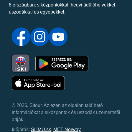
8 országban: síközpontokkal, hegyi üdülőhelyekkel,
uszodákkal és egyebekkel.
© 2026, Sitour. Az ezen az oldalon található
információkat a síközpontok és uszodák üzemeltetői
adják.
Időjárás:
SHMU.sk
,
MET Norway