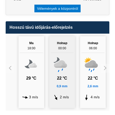
Vélemények a központról
Hosszú távú időjárás-előrejelzés
Ma
Holnap
Holnap
18:00
00:00
06:00
29 °C
22 °C
22 °C
0,9 mm
2,6 mm
3 m/s
2 m/s
4 m/s