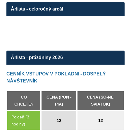
Árlista - celoročný areál
Árlista - prázdniny 2026
CENNÍK VSTUPOV V POKLADNI - DOSPELÝ
NÁVŠTEVNÍK
ČO
CENA (PON -
CENA (SO-NE,
CHCETE?
PIA)
SVIATOK)
Poldeň (3
12
12
hodiny)