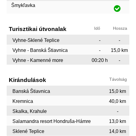
Šmykľavka
Turisztikai útvonalak
Idő
Hossza
Vyhne-Sklené Teplice
-
-
Vyhne - Banská Štiavnica
-
15,0 km
Vyhne - Kamenné more
00:20 h
-
Kirándulások
Távolság
Banská Štiavnica
15,0 km
Kremnica
40,0 km
Skalka, Krahule
-
Salamandra resort Hondruša-Hámre
13,0 km
Sklené Teplice
14,0 km