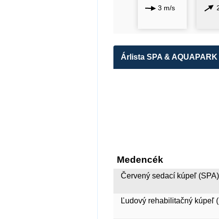
3 m/s
Árlista SPA & AQUAPARK
Medencék
Červený sedací kúpeľ (SPA)
Ľudový rehabilitačný kúpeľ 