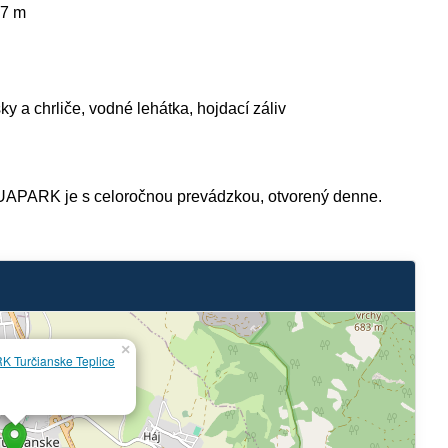
97 m
y a chrliče, vodné lehátka, hojdací záliv
PARK je s celoročnou prevádzkou, otvorený denne.
×
Turčianske Teplice