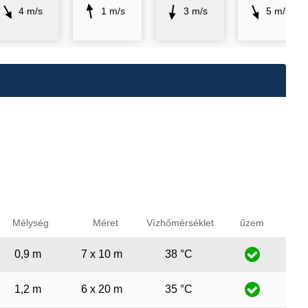
4 m/s
1 m/s
3 m/s
5 m/s
Mélység
Méret
Vízhőmérséklet
űzem
0,9 m
7 x 10 m
38 °C
1,2 m
6 x 20 m
35 °C