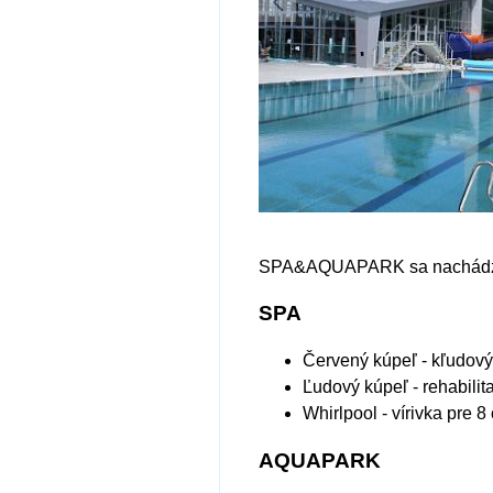
SPA&AQUAPARK sa nachádza v 
SPA
Červený kúpeľ - kľudový
Ľudový kúpeľ - rehabili
Whirlpool - vírivka pre 
AQUAPARK