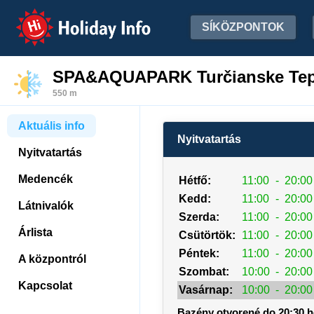
Holiday Info
SÍKÖZPONTOK
SPA&AQUAPARK Turčianske Tep
550 m
Aktuális info
Nyitvatartás
Nyitvatartás
Medencék
Hétfő:
11:00
-
20:00
Kedd:
11:00
-
20:00
Látnivalók
Szerda:
11:00
-
20:00
Árlista
Csütörtök:
11:00
-
20:00
Péntek:
11:00
-
20:00
A központról
Szombat:
10:00
-
20:00
Kapcsolat
Vasárnap:
10:00
-
20:00
Bazény otvorené do 20:30 h