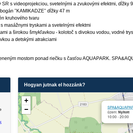
R s videoprojekciou, svetelnými a zvukovými efektmi, dĺžky 
tobogán "KAMIKADZE" dĺžky 47 m
én kruhového tvaru
í s masážnymi tryskami a svetelnými efektmi
mi a širokou šmykľavkou - kolotoč s divokou vodou, vodné trysk
vkou a detskými atrakciami
kleneným mostom ponad riečku s časťou AQUAPARK. SPA&AQUA
Hogyan jutnak el hozzánk?
+
SPA&AQUAPARK 
−
e
űzem:
Nyitott
10:00 - 20:00
k