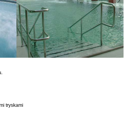
u.
mi tryskami