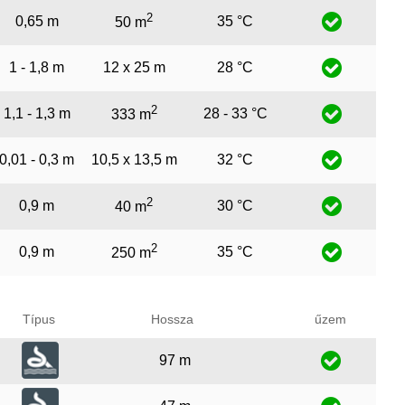
2
0,65 m
35 °C
50 m
1 - 1,8 m
12 x 25 m
28 °C
2
1,1 - 1,3 m
28 - 33 °C
333 m
0,01 - 0,3 m
10,5 x 13,5 m
32 °C
2
0,9 m
30 °C
40 m
2
0,9 m
35 °C
250 m
Típus
Hossza
űzem
97 m