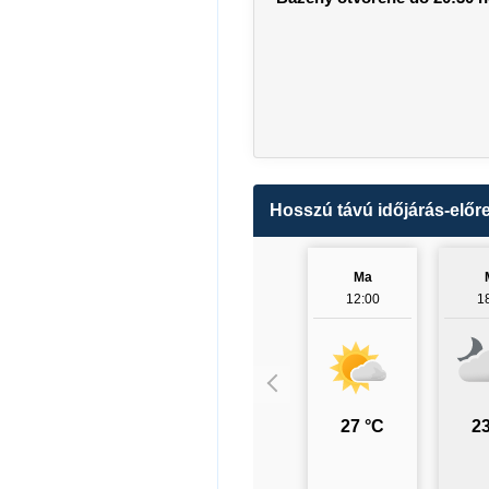
Hosszú távú időjárás-előre
Ma
12:00
1
27 °C
23