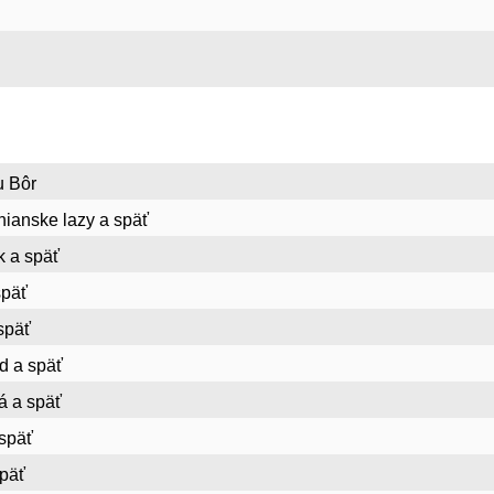
u Bôr
ianske lazy a späť
k a späť
späť
späť
d a späť
á a späť
 späť
späť