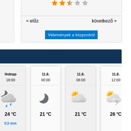
< előz
3 / 7
következő >
Vélemények a központról
Holnap
11.8.
11.8.
11.8.
18:00
00:00
06:00
12:00
24 °C
21 °C
21 °C
26 °C
0,5 mm