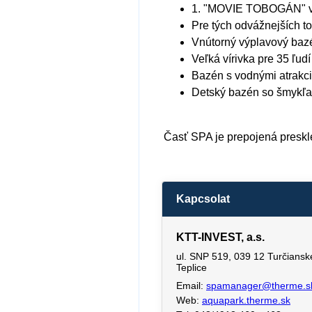
1. "MOVIE TOBOGÁN" v S
Pre tých odvážnejších 
Vnútorný výplavový baz
Veľká vírivka pre 35 ľud
Bazén s vodnými atrakcia
Detský bazén so šmykľa
Časť SPA je prepojená pres
Kapcsolat
KTT-INVEST, a.s.
ul. SNP 519, 039 12 Turčiansk
Teplice
Email:
spamanager@therme.s
Web:
aquapark.therme.sk