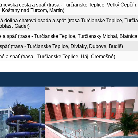
Znievska cesta a späť (trasa - Turčianske Teplice, Veľký Čepčín
, Koštany nad Turcom, Martin)
 dolina chatová osada a späť (trasa Turčianske Teplice, Turči
oblasť Gader)
a späť (trasa - Turčianske Teplice, Turčiansky Michal, Blatnic
späť (trasa - Turčianske Teplice, Diviaky, Dubové, Budiš)
é a späť (trasa - Turčianske Teplice, Háj, Čremošné)