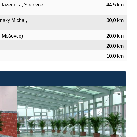
, Jazernica, Socovce,
44,5 km
ansky Michal,
30,0 km
a, Mošovce)
20,0 km
20,0 km
10,0 km