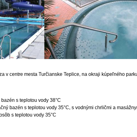
centre mesta Turčianske Teplice, na okraji kúpeľného park
 bazén s teplotou vody 38°C
tačný bazén s teplotou vody 35°C, s vodnými chrličmi a masážny
8 osôb s teplotou vody 35°C