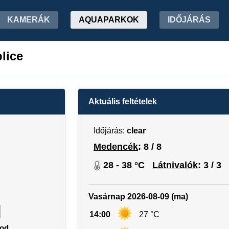
KAMERÁK
AQUAPARKOK
IDŐJÁRÁS
lice
Aktuális feltételek
Időjárás:
clear
Medencék
: 8 / 8
28 - 38 °C
Látnivalók
: 3 / 3
Vasárnap 2026-08-09 (ma)
14:00
27 °C
od.