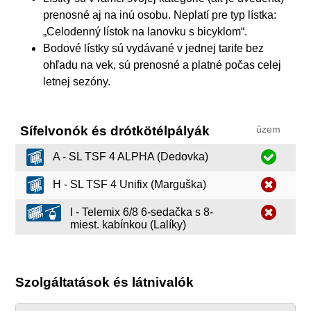
prenosné aj na inú osobu. Neplatí pre typ lístka:
„Celodenný lístok na lanovku s bicyklom“.
Bodové lístky sú vydávané v jednej tarife bez
ohľadu na vek, sú prenosné a platné počas celej
letnej sezóny.
Sífelvonók és drótkötélpályák
űzem
A - SL TSF 4 ALPHA (Dedovka)
H - SL TSF 4 Unifix (Marguška)
I - Telemix 6/8 6-sedačka s 8-
miest. kabínkou (Lalíky)
Szolgáltatások és látnivalók