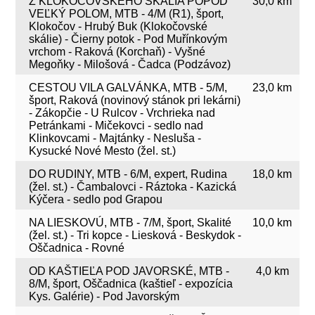
Z KLOKOČOVSKÉHO SKÁLIA POPOD
30,0 km
VEĽKÝ POLOM, MTB - 4/M (R1), šport,
Klokočov - Hrubý Buk (Klokočovské
skálie) - Čierny potok - Pod Muřínkovým
vrchom - Raková (Korchaň) - Vyšné
Megoňky - Milošová - Čadca (Podzávoz)
CESTOU VILA GALVÁNKA, MTB - 5/M,
23,0 km
šport, Raková (novinový stánok pri lekárni)
- Zákopčie - U Rulcov - Vrchrieka nad
Petránkami - Mičekovci - sedlo nad
Klinkovcami - Majtánky - Nesluša -
Kysucké Nové Mesto (žel. st.)
DO RUDINY, MTB - 6/M, expert, Rudina
18,0 km
(žel. st.) - Čambalovci - Ráztoka - Kazická
Kýčera - sedlo pod Grapou
NA LIESKOVÚ, MTB - 7/M, šport, Skalité
10,0 km
(žel. st.) - Tri kopce - Liesková - Beskydok -
Oščadnica - Rovné
OD KAŠTIEĽA POD JAVORSKÉ, MTB -
4,0 km
8/M, šport, Oščadnica (kaštieľ - expozícia
Kys. Galérie) - Pod Javorským