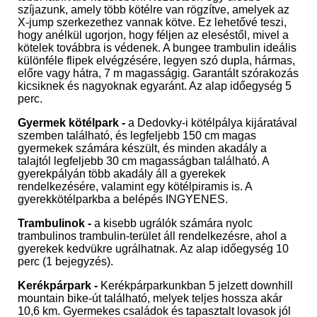
szíjazunk, amely több kötélre van rögzítve, amelyek az
X-jump szerkezethez vannak kötve. Ez lehetővé teszi,
hogy anélkül ugorjon, hogy féljen az eleséstől, mivel a
kötelek továbbra is védenek. A bungee trambulin ideális
különféle flipek elvégzésére, legyen szó dupla, hármas,
előre vagy hátra, 7 m magasságig. Garantált szórakozás
kicsiknek és nagyoknak egyaránt. Az alap időegység 5
perc.
Gyermek kötélpark -
a Dedovky-i kötélpálya kijáratával
szemben található, és legfeljebb 150 cm magas
gyermekek számára készült, és minden akadály a
talajtól legfeljebb 30 cm magasságban található. A
gyerekpályán több akadály áll a gyerekek
rendelkezésére, valamint egy kötélpiramis is. A
gyerekkötélparkba a belépés INGYENES.
Trambulinok -
a kisebb ugrálók számára nyolc
trambulinos trambulin-terület áll rendelkezésre, ahol a
gyerekek kedvükre ugrálhatnak. Az alap időegység 10
perc (1 bejegyzés).
Kerékpárpark -
Kerékpárparkunkban 5 jelzett downhill
mountain bike-út található, melyek teljes hossza akár
10,6 km. Gyermekes családok és tapasztalt lovasok jól