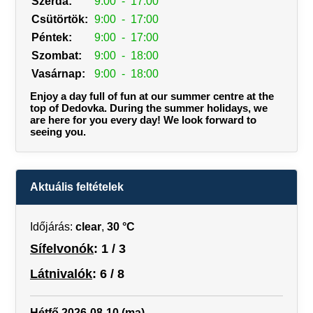
Szerda:
9:00
-
17:00
Csütörtök:
9:00
-
17:00
Péntek:
9:00
-
17:00
Szombat:
9:00
-
18:00
Vasárnap:
9:00
-
18:00
Enjoy a day full of fun at our summer centre at the
top of Dedovka. During the summer holidays, we
are here for you every day! We look forward to
seeing you.
Aktuális feltételek
Időjárás:
clear
,
30 °C
Sífelvonók
: 1 / 3
Látnivalók
: 6 / 8
Hétfő 2026-08-10 (ma)