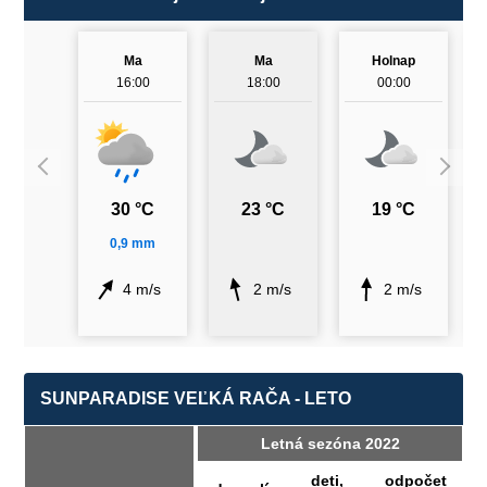
Ma
Ma
Holnap
16:00
18:00
00:00
30 °C
23 °C
19 °C
0,9 mm
4 m/s
2 m/s
2 m/s
SUNPARADISE VEĽKÁ RAČA - LETO
Letná sezóna 2022
deti,
odpočet