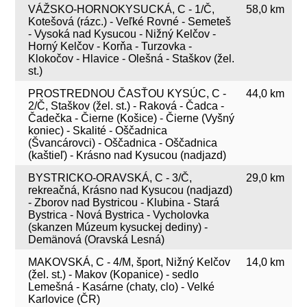
VÁŽSKO-HORNOKYSUCKÁ, C - 1/Č,
58,0 km
Kotešová (rázc.) - Veľké Rovné - Semeteš
- Vysoká nad Kysucou - Nižný Kelčov -
Horný Kelčov - Korňa - Turzovka -
Klokočov - Hlavice - Olešná - Staškov (žel.
st.)
PROSTREDNOU ČASŤOU KYSÚC, C -
44,0 km
2/Č, Staškov (žel. st.) - Raková - Čadca -
Čadečka - Čierne (Košice) - Čierne (Vyšný
koniec) - Skalité - Oščadnica
(Švancárovci) - Oščadnica - Oščadnica
(kaštieľ) - Krásno nad Kysucou (nadjazd)
BYSTRICKO-ORAVSKÁ, C - 3/Č,
29,0 km
rekreačná, Krásno nad Kysucou (nadjazd)
- Zborov nad Bystricou - Klubina - Stará
Bystrica - Nová Bystrica - Vycholovka
(skanzen Múzeum kysuckej dediny) -
Demänová (Oravská Lesná)
MAKOVSKÁ, C - 4/M, šport, Nižný Kelčov
14,0 km
(žel. st.) - Makov (Kopanice) - sedlo
Lemešná - Kasárne (chaty, clo) - Velké
Karlovice (ČR)