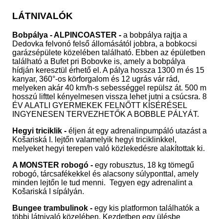
LÁTNIVALÓK
Bobpálya - ALPINCOASTER -
a bobpálya rajtja a
Dedovka felvonó felső állomásától jobbra, a bobkocsi
garázsépülete közelében található. Ebben az épületben
található a Bufet pri Bobovke is, amely a bobpálya
hídján keresztül érhető el. A pálya hossza 1300 m és 15
kanyar, 360°-os körforgalom és 12 ugrás vár rád,
melyeken akár 40 km/h-s sebességgel repülsz át. 500 m
hosszú lifttel kényelmesen vissza lehet jutni a csúcsra. 8
ÉV ALATLI GYERMEKEK FELNŐTT KÍSÉRÉSEL
INGYENESEN TERVEZHETŐK A BOBBLE PÁLYÁT.
Hegyi triciklik -
éljen át egy adrenalinpumpáló utazást a
Košariská I. lejtőn valamelyik hegyi triciklinkkel,
melyeket hegyi terepen való közlekedésre alakítottak ki.
A MONSTER robogó -
egy robusztus, 18 kg tömegű
robogó, tárcsafékekkel és alacsony súlyponttal, amely
minden lejtőn le tud menni. Tegyen egy adrenalint a
Košariská I sípályán.
Bungee trambulinok -
egy kis platformon találhatók a
többi látnivaló közelében. Kezdetben egy ülésbe