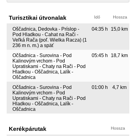
Turisztikai útvonalak
Idő
Hossza
Oščadnica, Dedovka - Príslop -
04:35 h
15,0 km
Pod Hladkou - Cahat na Rači -
Veľká Rača (poľ. Wielka Racza) (1
236 m n. m.) a späť
Očšadnica - Surovina - Pod
05:45 h
18,7 km
Kalinovým vrchom - Pod
Upratiskami - Chaty na Rači - Pod
Hladkou - Oščadnica, Lalík -
Oščadnica
Očšadnica - Surovina - Pod
01:00 h
4,7 km
Kalinovým vrchom - Pod
Upratiskami - Chaty na Rači - Pod
Hladkou - Oščadnica, Lalík -
Oščadnica
Kerékpárutak
Hossza