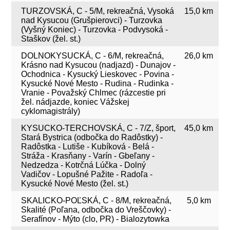
TURZOVSKÁ, C - 5/M, rekreačná, Vysoká
15,0 km
nad Kysucou (Grušpierovci) - Turzovka
(Vyšný Koniec) - Turzovka - Podvysoká -
Staškov (žel. st.)
DOLNOKYSUCKÁ, C - 6/M, rekreačná,
26,0 km
Krásno nad Kysucou (nadjazd) - Dunajov -
Ochodnica - Kysucký Lieskovec - Povina -
Kysucké Nové Mesto - Rudina - Rudinka -
Vranie - Považský Chlmec (rázcestie pri
žel. nádjazde, koniec Vážskej
cyklomagistrály)
KYSUCKO-TERCHOVSKÁ, C - 7/Z, šport,
45,0 km
Stará Bystrica (odbočka do Radôstky) -
Radôstka - Lutiše - Kubíková - Belá -
Stráža - Krasňany - Varín - Gbeľany -
Nedzedza - Kotrčná Lúčka - Dolný
Vadičov - Lopušné Pažite - Radoľa -
Kysucké Nové Mesto (žel. st.)
SKALICKO-POĽSKÁ, C - 8/M, rekreačná,
5,0 km
Skalité (Poľana, odbočka do Vreščovky) -
Serafínov - Mýto (clo, PR) - Bialozytowka