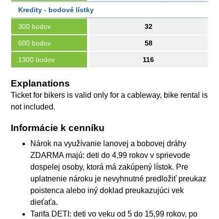
Kredity - bodové lístky
300 bodov
32
600 bodov
58
1300 bodov
116
Explanations
Ticket for bikers is valid only for a cableway, bike rental is
not included.
Informácie k cenníku
Nárok na využívanie lanovej a bobovej dráhy
ZDARMA majú: deti do 4,99 rokov v sprievode
dospelej osoby, ktorá má zakúpený lístok. Pre
uplatnenie nároku je nevyhnutné predložiť preukaz
poistenca alebo iný doklad preukazujúci vek
dieťaťa.
Tarifa DETI: deti vo veku od 5 do 15,99 rokov, po