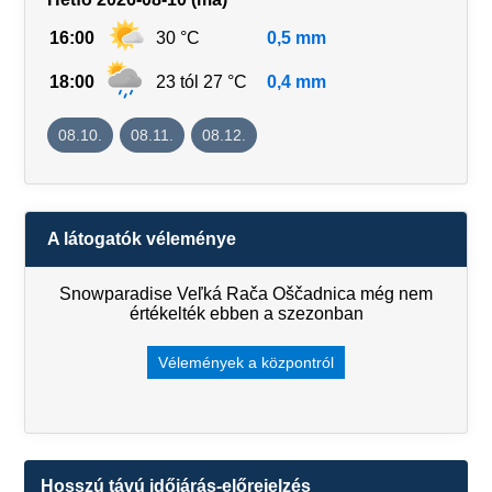
16:00
30 °C
0,5 mm
18:00
23 tól 27 °C
0,4 mm
08.10.
08.11.
08.12.
A látogatók véleménye
Snowparadise Veľká Rača Oščadnica még nem
értékelték ebben a szezonban
Vélemények a központról
Hosszú távú időjárás-előrejelzés