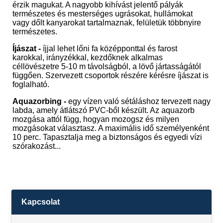
érzik magukat. A nagyobb kihívást jelentő pályák
természetes és mesterséges ugrásokat, hullámokat
vagy dőlt kanyarokat tartalmaznak, felületük többnyire
természetes.
Íjászat -
íjjal lehet lőni fa középponttal és farost
karokkal, irányzékkal, kezdőknek alkalmas
céllövészetre 5-10 m távolságból, a lövő jártasságától
függően. Szervezett csoportok részére kérésre íjászat is
foglalható.
Aquazorbing -
egy vízen való sétáláshoz tervezett nagy
labda, amely átlátszó PVC-ből készült. Az aquazorb
mozgása attól függ, hogyan mozogsz és milyen
mozgásokat választasz. A maximális idő személyenként
10 perc. Tapasztalja meg a biztonságos és egyedi vízi
szórakozást...
Kapcsolat