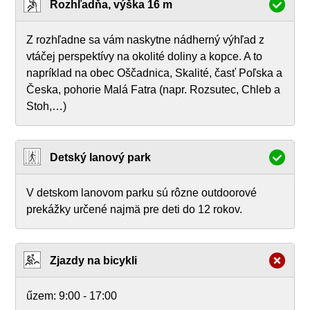
Rozhľadňa, výška 16 m
Z rozhľadne sa vám naskytne nádherný výhľad z
vtáčej perspektívy na okolité doliny a kopce. A to
napríklad na obec Oščadnica, Skalité, časť Poľska a
Česka, pohorie Malá Fatra (napr. Rozsutec, Chleb a
Stoh,…)
Detský lanový park
V detskom lanovom parku sú rôzne outdoorové
prekážky určené najmä pre deti do 12 rokov.
Zjazdy na bicykli
űzem:
9:00 - 17:00