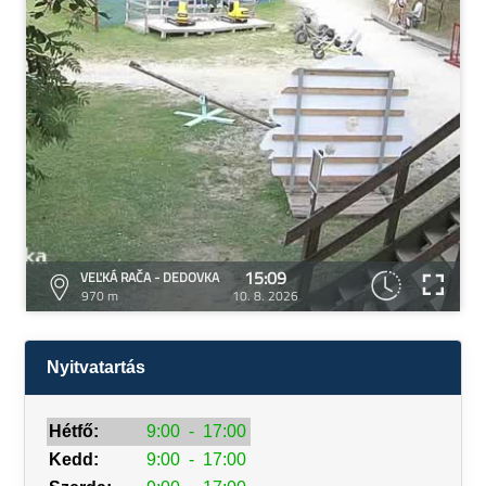
15:09
VEĽKÁ RAČA - DEDOVKA
970 m
10. 8. 2026
Nyitvatartás
Hétfő:
9:00
-
17:00
Kedd:
9:00
-
17:00