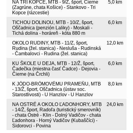
NA TRI KOPCE, MTB - 9/Z, šport, Čierne
5,0 km
(Zagrúne, chata Košice) - Stankovo - Tri
Kopce (rázcestie)
TICHOU DOLINOU, MTB - 10/Z, šport,
6,0 km
Oščadnica (penzión Laliky) - Moskali -
Tichá dolina - horáreň - kóta 880 m
OKOLO RUDINY, MTB - 11/Z, šport,
12,0 km
Rudina (žel. stanica) - Nesluša - Rudinská
- Čambalovci - Rudina (žel. stanica)
KU ŠKOLE U DEJA, MTB - 12/Ž, šport,
6,0 km
Čadečka (miestna časť Čadce) - Dejovia -
Čierne (na Črchli)
K JÓDO-BRÓMOVÉMU PRAMEŇU, MTB
8,0 km
- 13/Ž, šport, Oščadnica (ústav soc.
Starostlivosti) - U Hanzlov - U Hanzlov
NA OSTRÉ A OKOLO ĽADONHORY, MTB
24,0 km
- 14/Ž, šport, Radoľa (turistický smerovník)
- chata Ostré - Klin - Dolný Vadičov - chata
Ľadonhora - Horný Vadičov (Kubaščíci) -
Sidorovci - Povina