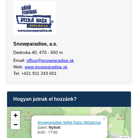
Snowparadise, a.s.
Dedovka 40, 470 - 650 m
Email:
office@snowparadise.sk
Web:
www.snowparadise.sk
Tel: +421 911 243 601
Hogyan jutnak el hozzánk?
+
×
Snowparadise Veľká Rača Oščadnica
−
űzem:
Nyitott
9:00 - 17:00