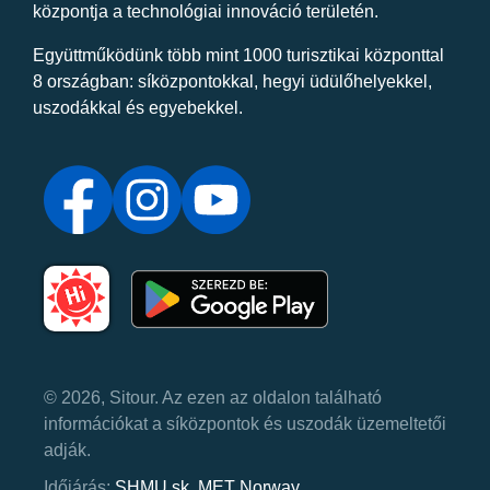
központja a technológiai innováció területén.
Együttműködünk több mint 1000 turisztikai központtal
8 országban: síközpontokkal, hegyi üdülőhelyekkel,
uszodákkal és egyebekkel.
© 2026, Sitour. Az ezen az oldalon található
információkat a síközpontok és uszodák üzemeltetői
adják.
Időjárás:
SHMU.sk
,
MET Norway