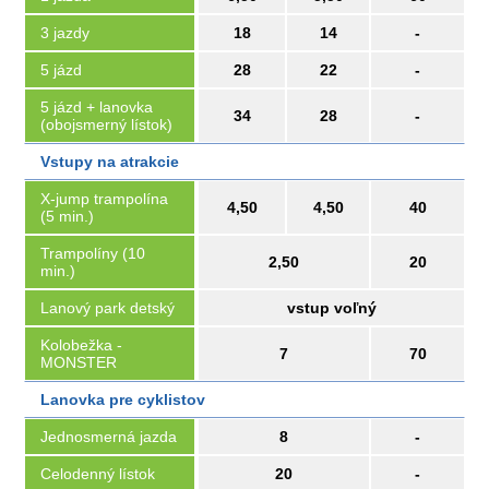
3 jazdy
18
14
-
5 jázd
28
22
-
5 jázd + lanovka
34
28
-
(obojsmerný lístok)
Vstupy na atrakcie
X-jump trampolína
4,50
4,50
40
(5 min.)
Trampolíny (10
2,50
20
min.)
Lanový park detský
vstup voľný
Kolobežka -
7
70
MONSTER
Lanovka pre cyklistov
Jednosmerná jazda
8
-
Celodenný lístok
20
-