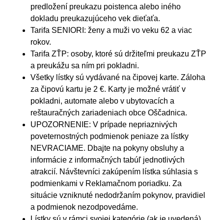
predložení preukazu poistenca alebo iného
dokladu preukazujúceho vek dieťaťa.
Tarifa SENIORI: ženy a muži vo veku 62 a viac
rokov.
Tarifa ZŤP: osoby, ktoré sú držiteľmi preukazu ZŤP
a preukážu sa ním pri pokladni.
Všetky lístky sú vydávané na čipovej karte. Záloha
za čipovú kartu je 2 €. Karty je možné vrátiť v
pokladni, automate alebo v ubytovacích a
reštauračných zariadeniach obce Oščadnica.
UPOZORNENIE: V prípade nepriaznivých
poveternostných podmienok peniaze za lístky
NEVRACIAME. Dbajte na pokyny obsluhy a
informácie z informačných tabúľ jednotlivých
atrakcií. Návštevníci zakúpením lístka súhlasia s
podmienkami v Reklamačnom poriadku. Za
situácie vzniknuté nedodržaním pokynov, pravidiel
a podmienok nezodpovedáme.
Lístky sú v rámci svojej kategórie (ak je uvedená)