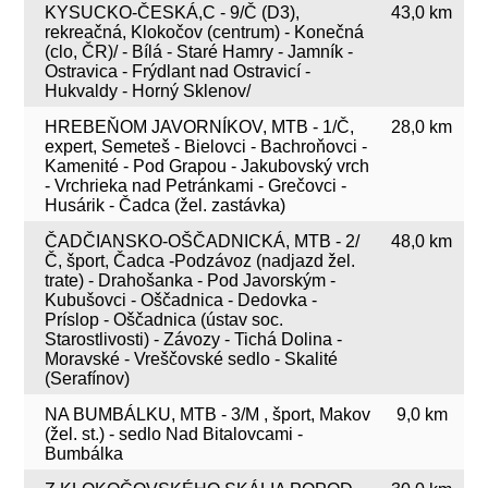
KYSUCKO-ČESKÁ,C - 9/Č (D3),
43,0 km
rekreačná, Klokočov (centrum) - Konečná
(clo, ČR)/ - Bílá - Staré Hamry - Jamník -
Ostravica - Frýdlant nad Ostravicí -
Hukvaldy - Horný Sklenov/
HREBEŇOM JAVORNÍKOV, MTB - 1/Č,
28,0 km
expert, Semeteš - Bielovci - Bachroňovci -
Kamenité - Pod Grapou - Jakubovský vrch
- Vrchrieka nad Petránkami - Grečovci -
Husárik - Čadca (žel. zastávka)
ČADČIANSKO-OŠČADNICKÁ, MTB - 2/
48,0 km
Č, šport, Čadca -Podzávoz (nadjazd žel.
trate) - Drahošanka - Pod Javorským -
Kubušovci - Oščadnica - Dedovka -
Príslop - Oščadnica (ústav soc.
Starostlivosti) - Závozy - Tichá Dolina -
Moravské - Vreščovské sedlo - Skalité
(Serafínov)
NA BUMBÁLKU, MTB - 3/M , šport, Makov
9,0 km
(žel. st.) - sedlo Nad Bitalovcami -
Bumbálka