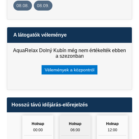
08.08.
08.09.
A látogatók véleménye
AquaRelax Dolný Kubín még nem értékelték ebben
a szezonban
Vélemények a központról
Hosszú távú időjárás-előrejelzés
Holnap
Holnap
Holnap
00:00
06:00
12:00