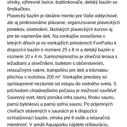
vírivky, výhrevné lavice, bublinkovače, detský bazén so
šmýkačkou.
Plavecký bazén je ideálne miesto pre Vaše oddychové,
ale aj profesionálne plávanie, organizovanie plaveckých
pretekov, sústredení, školských plaveckých kurzov aj
pre tie najmenšie deti. Na vonkajšie osvieženie v
letných dňoch je vo vonkajších priestoroch FunParku k
dispozícii bazén o rozmere 25 x 8 m a detský bazén o
rozmere 10 x 4 m. Samozrejmosťou je slnečná terasa s
ležadlami a slnečníkmi, bufetom s občerstvením,
relaxačnými vakmi, trampolínu pre deti a trávnatou
plochou s rozlohou 200 m². Vonkajšie priestory sú
sprístupnené nezávisle od vstupu do vodného sveta. S
príchodom chladnejšieho počasia je možnosť navštíviť
Saunový svet, ktorý ponúka infra saunu, fínsku saunu,
parnú bylinkovú a parnú soľnú saunu. Po príjemných
chvíľach strávených v saunách je k dispozícii
ochladzovací bazén, vírivka pre 6 osôb a relaxačná
miestnosť. V areáli Aquaparku nájdete reštauráciu,