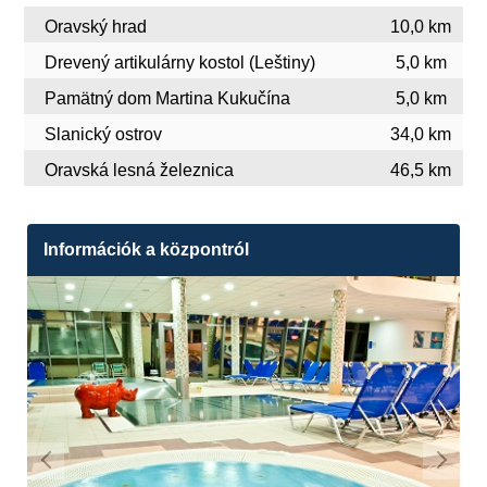
Oravský hrad
10,0 km
Drevený artikulárny kostol (Leštiny)
5,0 km
Pamätný dom Martina Kukučína
5,0 km
Slanický ostrov
34,0 km
Oravská lesná železnica
46,5 km
Információk a központról