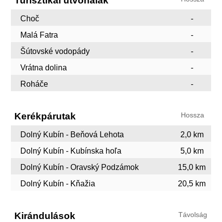
Turisztikai útvonalak
Choč
-
Malá Fatra
-
Šútovské vodopády
-
Vrátna dolina
-
Roháče
-
Kerékpárutak
Hossza
Dolný Kubín - Beňová Lehota
2,0 km
Dolný Kubín - Kubínska hoľa
5,0 km
Dolný Kubín - Oravský Podzámok
15,0 km
Dolný Kubín - Kňažia
20,5 km
Kirándulások
Távolság