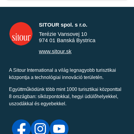
SITOUR spol. s r.o.
Terézie Vansovej 10
974 01 Banská Bystrica
www.sitour.sk
A Sitour International a világ legnagyobb turisztikai
központja a technológiai innováció területén.
Együttműködünk több mint 1000 turisztikai központtal
8 országban: síközpontokkal, hegyi üdülőhelyekkel,
uszodákkal és egyebekkel.