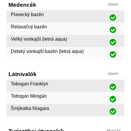
Medencék
űzem
Plavecký bazén
Relaxačný bazén
Veľký vonkajší (letná aqua)
Detský vonkajší bazén (letná aqua)
Látnivalók
űzem
Tobogan Franklyn
Tobogan Minigán
Šmýkalka Niagara
Hossza