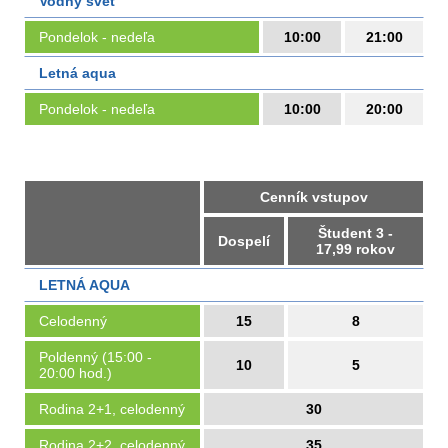
Vodný svet
Pondelok - nedeľa
10:00
21:00
Letná aqua
Pondelok - nedeľa
10:00
20:00
Cenník vstupov
Študent 3 -
Dospelí
17,99 rokov
LETNÁ AQUA
Celodenný
15
8
Poldenný (15:00 -
10
5
20:00 hod.)
Rodina 2+1, celodenný
30
Rodina 2+2, celodenný
35