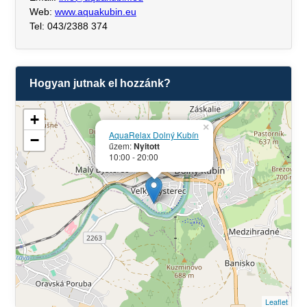
Web:
www.aquakubin.eu
Tel: 043/2388 374
Hogyan jutnak el hozzánk?
+
×
AquaRelax Dolný Kubín
−
űzem:
Nyitott
10:00 - 20:00
Leaflet