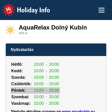
Holiday Info
AquaRelax Dolný Kubín
468 m
Nyitvatartás
Hétfő:
10:00
-
20:00
Kedd:
10:00
-
20:00
Szerda:
10:00
-
20:00
Csütörtök:
10:00
-
20:00
Péntek:
10:00
-
20:00
Szombat:
10:00
-
20:00
Vasárnap:
10:00
-
20:00
Sledujte aktuálne oznamy na
www.aquakubin.eu
.