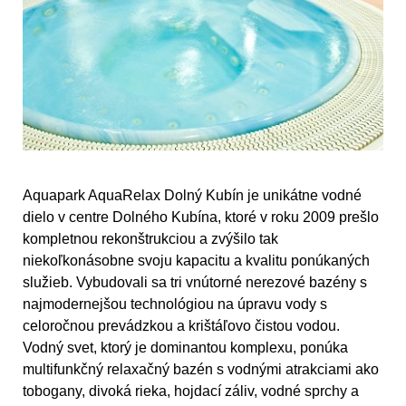
Aquapark AquaRelax Dolný Kubín je unikátne vodné
dielo v centre Dolného Kubína, ktoré v roku 2009 prešlo
kompletnou rekonštrukciou a zvýšilo tak
niekoľkonásobne svoju kapacitu a kvalitu ponúkaných
služieb. Vybudovali sa tri vnútorné nerezové bazény s
najmodernejšou technológiou na úpravu vody s
celoročnou prevádzkou a krištáľovo čistou vodou.
Vodný svet, ktorý je dominantou komplexu, ponúka
multifunkčný relaxačný bazén s vodnými atrakciami ako
tobogany, divoká rieka, hojdací záliv, vodné sprchy a