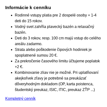
Informácie k cenníku
Rodinné vstupy platia pre 2 dospelé osoby + 1-4
deti do 15 rokov.
Vodný svet zahŕňa plavecký bazén a relaxačný
bazén.
Deti do 3 rokov, resp. 100 cm majú vstup do celého
areálu zadarmo.
Strata alebo poškodenie čipových hodiniek je
spoplatnené sumou 20 €.
Za prekročenie časového limitu účtujeme poplatok
+2 €.
Kombinovanie zliav nie je možné. Pri uplatňovaní
akejkoľvek zľavy je potrebné sa preukázať
dôveryhodným dokladom (OP, karta poistenca,
študentský preukaz, ISIC, ITIC, preukaz ZŤP ...)
Kompletný cenník