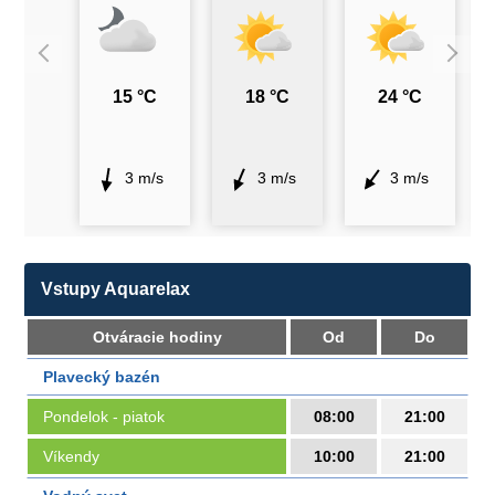
15 °C
18 °C
24 °C
3 m/s
3 m/s
3 m/s
Vstupy Aquarelax
Otváracie hodiny
Od
Do
Plavecký bazén
Pondelok - piatok
08:00
21:00
Víkendy
10:00
21:00