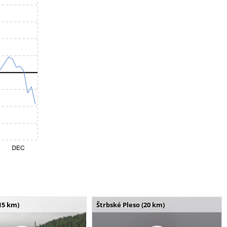
15 km)
Štrbské Pleso (20 km)