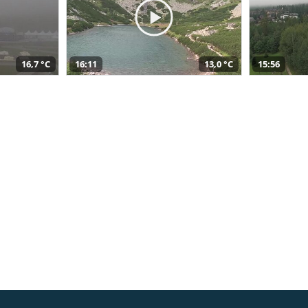
16,7 °C
16:11
13,0 °C
15:56