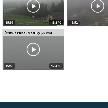
15:59
15,2 °C
15:52
Štrbské Pleso - Mostíky (20 km)
15:58
17,4 °C