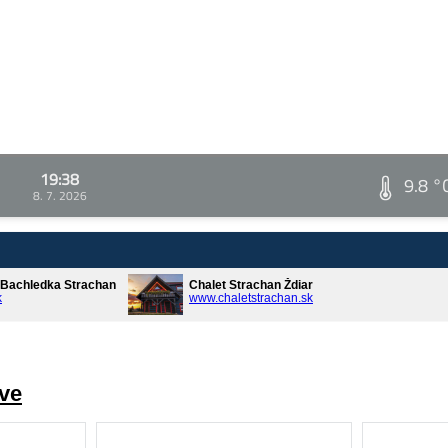
19:38
9.8 °
8. 7. 2026
* Bachledka Strachan
Chalet Strachan Ždiar
k
www.chaletstrachan.sk
ve