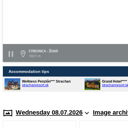
STREDNICA - ŽDIAR
1021 m
Accommodation tips
Wellness Penzión*** Strachan
Grand Hotel***
strachanresort.sk
strachanresort.s
Wednesday 08.07.2026
Image archi