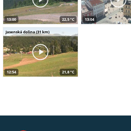
13:00
22,5 °C
13:04
Jasenská dolina (31 km)
12:54
21,8 °C