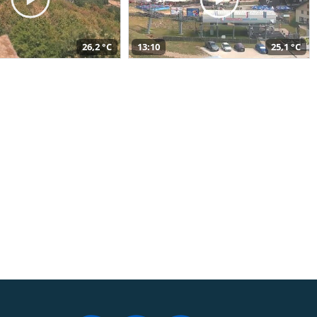
26,2 °C
13:10
25,1 °C