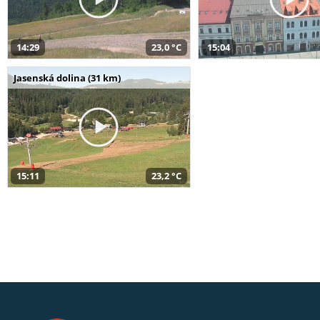
14:29
23,0 °C
15:04
Jasenská dolina (31 km)
15:11
23,2 °C