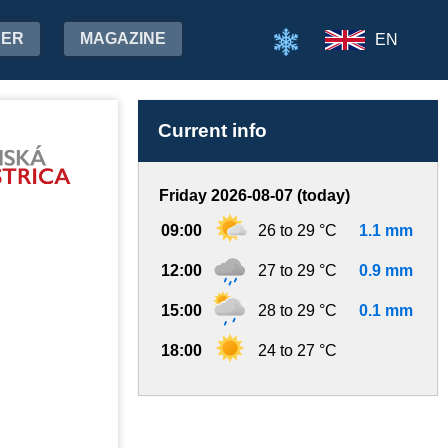
HER
MAGAZINE
EN
Current info
Friday 2026-08-07 (today)
09:00
26 to 29 °C
1.1 mm
12:00
27 to 29 °C
0.9 mm
15:00
28 to 29 °C
0.1 mm
18:00
24 to 27 °C