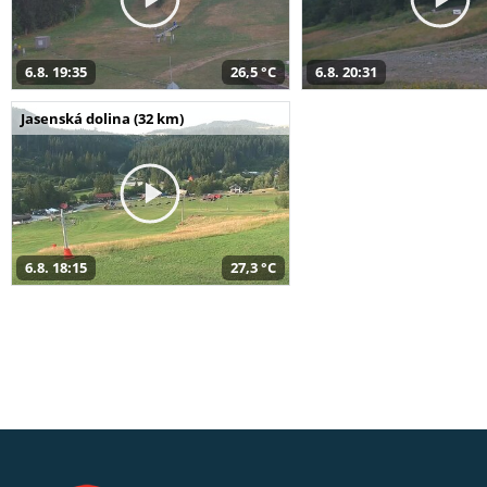
6.8. 19:35
26,5 °C
6.8. 20:31
Jasenská dolina (32 km)
6.8. 18:15
27,3 °C