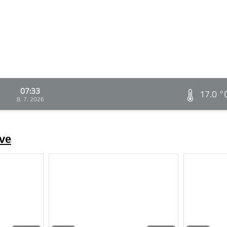
07:33
17.0 °
8. 7. 2026
ve