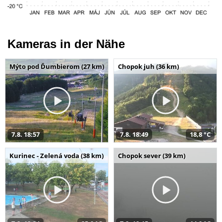
Kameras in der Nähe
Mýto pod Ďumbierom (27 km)
Chopok juh (36 km)
7.8. 18:57
7.8. 18:49
18,8 °C
Kurinec - Zelená voda (38 km)
Chopok sever (39 km)