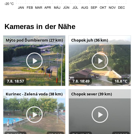
Kameras in der Nähe
Mýto pod Ďumbierom (27 km)
Chopok juh (36 km)
7.8. 18:57
7.8. 18:49
18,8 °C
Kurinec - Zelená voda (38 km)
Chopok sever (39 km)