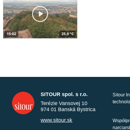
15:02
25,0 °C
SITOUR spol. s r.o.
Sitour I
technolo
Terézie Vansovej 10
974 01 Banská Bystrica
www.sitour.sk
Współpr
narciars