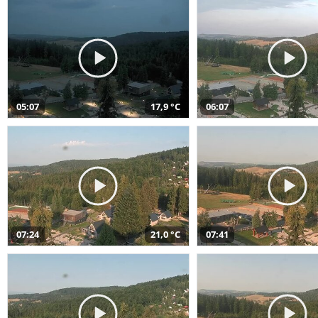
05:07
17,9 °C
06:07
07:24
21,0 °C
07:41