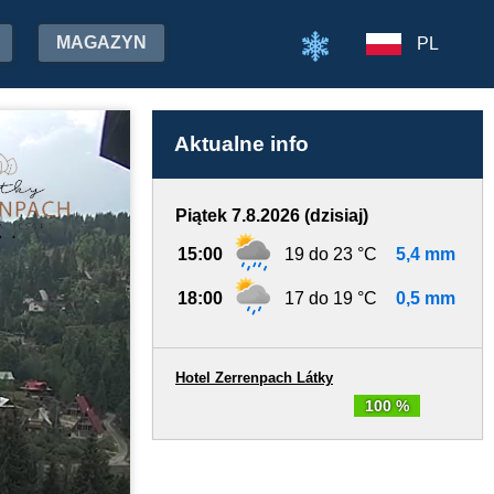
MAGAZYN
PL
Aktualne info
Piątek 7.8.2026 (dzisiaj)
15:00
19 do 23 °C
5,4 mm
18:00
17 do 19 °C
0,5 mm
Hotel Zerrenpach Látky
100 %