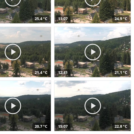
25,4 °C
11:07
24,9 °C
21,4 °C
12:41
21,1 °C
20,7 °C
15:07
22,8 °C