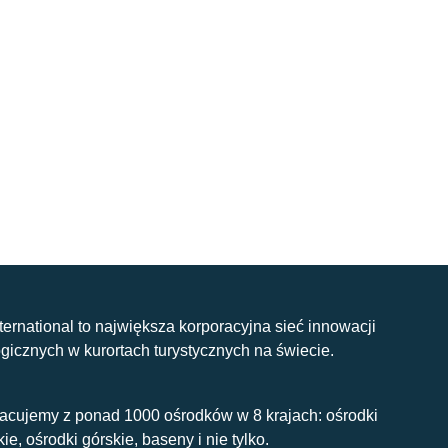
nternational to największa korporacyjna sieć innowacji
gicznych w kurortach turystycznych na świecie.
acujemy z ponad 1000 ośrodków w 8 krajach: ośrodki
kie, ośrodki górskie, baseny i nie tylko.