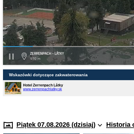
ZERRENPACH - LÁTKY
970 m
Wskazówki dotyczące zakwaterowania
Hotel Zerrenpach Látky
www.zerrenpachlatky.sk
Piątek 07.08.2026 (dzisiaj)
Historia