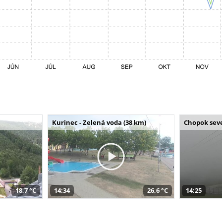
Kurinec - Zelená voda (38 km)
Chopok seve
18,7 °C
14:34
26,6 °C
14:25