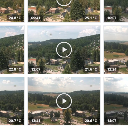
24,8 °C
09:41
25,1 °C
10:07
22,8 °C
12:07
21,6 °C
12:24
20,7 °C
13:41
20,6 °C
14:07