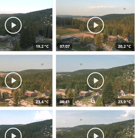
19,2 °C
07:07
20,2 °C
23,4 °C
08:41
23,9 °C