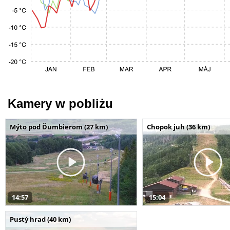
Kamery w pobliżu
Mýto pod Ďumbierom (27 km)
Chopok juh (36 km)
14:57
15:04
Pustý hrad (40 km)