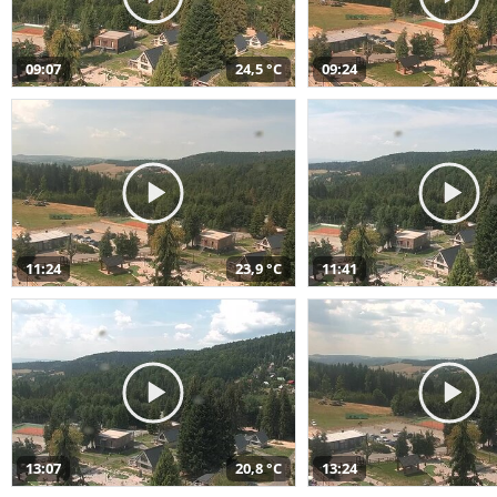
09:07
24,5 °C
09:24
11:24
23,9 °C
11:41
13:07
20,8 °C
13:24