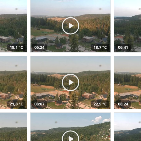
18,1 °C
06:24
18,7 °C
06:41
21,8 °C
08:07
22,9 °C
08:24