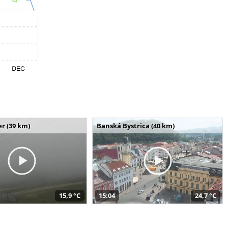
r (39 km)
Banská Bystrica (40 km)
15,9 °C
15:04
24,7 °C