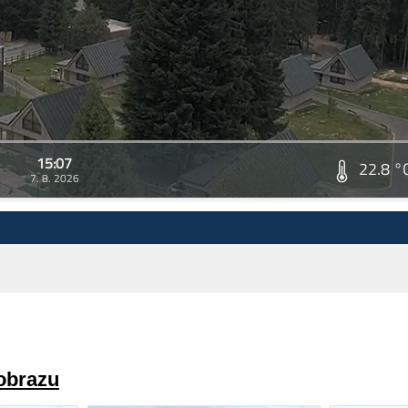
15:07
22.8 °
7. 8. 2026
 obrazu