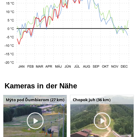
Kameras in der Nähe
Mýto pod Ďumbierom (27 km)
Chopok juh (36 km)