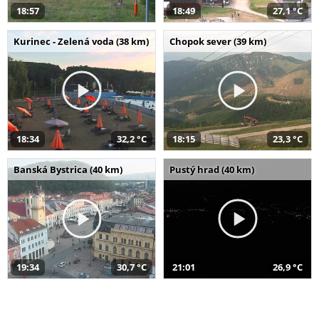
18:57
18:49
27,1 °C
Kurinec - Zelená voda (38 km)
Chopok sever (39 km)
18:34
32,2 °C
18:15
23,3 °C
Banská Bystrica (40 km)
Pustý hrad (40 km)
19:34
30,7 °C
21:01
26,9 °C