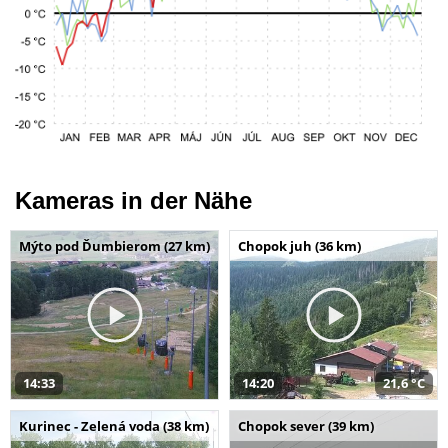
Kameras in der Nähe
Mýto pod Ďumbierom (27 km)
Chopok juh (36 km)
14:33
14:20
21,6 °C
Kurinec - Zelená voda (38 km)
Chopok sever (39 km)