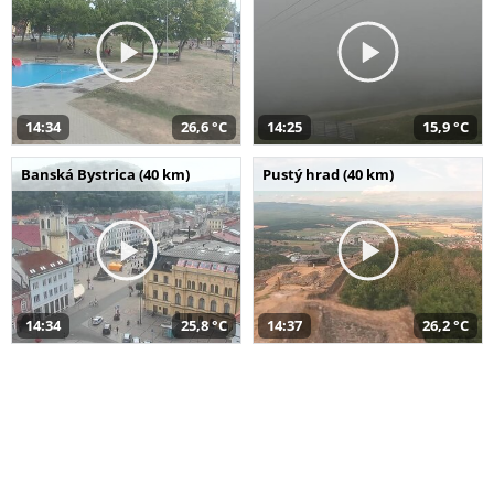
14:34
26,6 °C
14:25
15,9 °C
Banská Bystrica (40 km)
Pustý hrad (40 km)
14:34
25,8 °C
14:37
26,2 °C