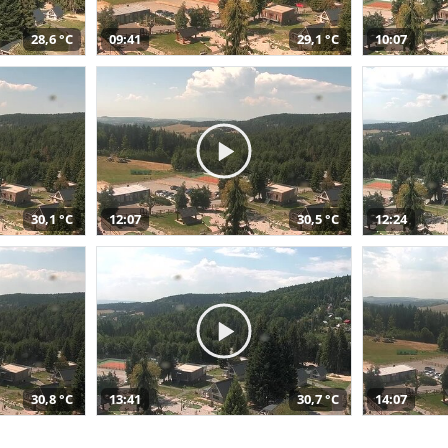
28,6 °C
09:41
29,1 °C
10:07
30,1 °C
12:07
30,5 °C
12:24
30,8 °C
13:41
30,7 °C
14:07