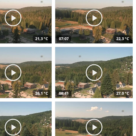
21,3 °C
07:07
22,3 °C
26,1 °C
08:41
27,0 °C