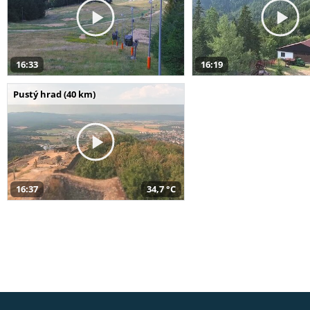
16:33
16:19
Pustý hrad (40 km)
16:37
34,7 °C