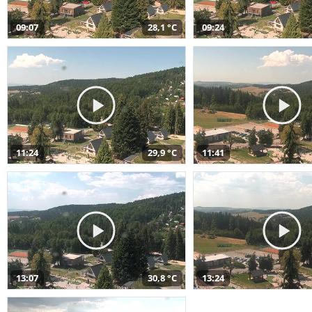
09:07
28,1 °C
09:24
11:24
29,9 °C
11:41
13:07
30,8 °C
13:24