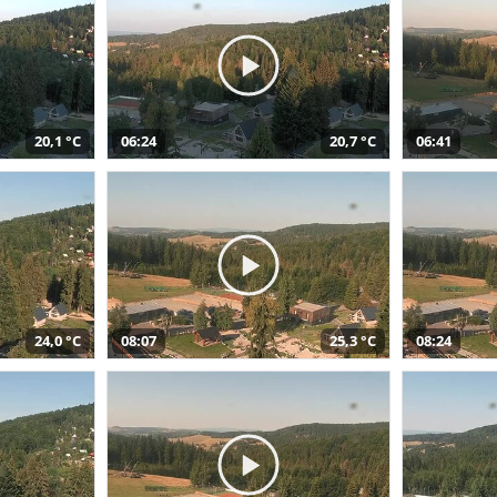
20,1 °C
06:24
20,7 °C
06:41
24,0 °C
08:07
25,3 °C
08:24