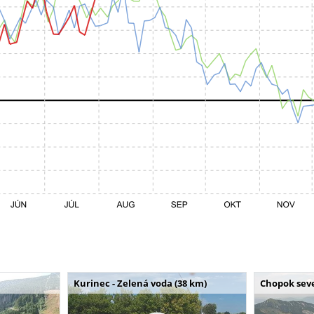
Kurinec - Zelená voda (38 km)
Chopok seve