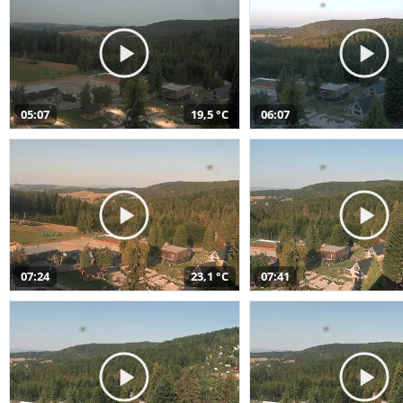
05:07
19,5 °C
06:07
07:24
23,1 °C
07:41