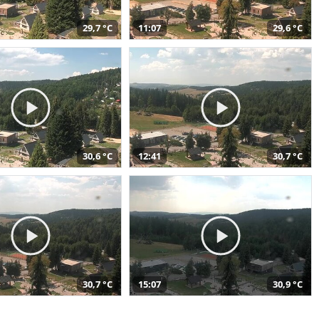
29,7 °C
11:07
29,6 °C
30,6 °C
12:41
30,7 °C
30,7 °C
15:07
30,9 °C