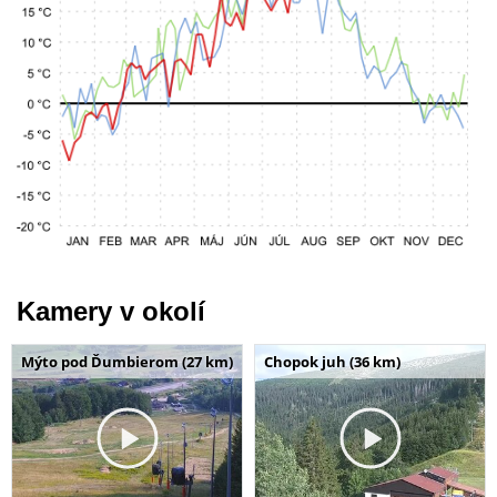
Kamery v okolí
Mýto pod Ďumbierom (27 km)
Chopok juh (36 km)