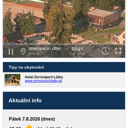
07:41
ZERRENPACH - LÁTKY
970 m
7. 8. 2026
Tipy na ubytování
Hotel Zerrenpach Látky
www.zerrenpachlatky.sk
Aktuální info
Pátek 7.8.2026 (dnes)