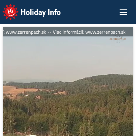
Holiday Info
í: www.zerrenpach.sk -- Viac informácií: www.zerrenpach.sk