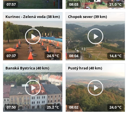
07:57
08:03
21,0 °C
Kurinec - Zelená voda (38 km)
Chopok sever (39 km)
07:37
24,5 °C
08:04
14,8 °C
Banská Bystrica (40 km)
Pustý hrad (40 km)
07:50
25,2 °C
08:02
24,0 °C