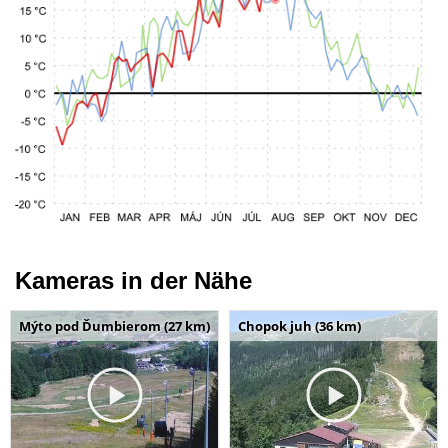
Kameras in der Nähe
Mýto pod Ďumbierom (27 km)
Chopok juh (36 km)