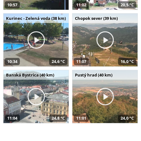
10:57
11:02
20,5 °C
Kurinec - Zelená voda (38 km)
Chopok sever (39 km)
10:34
24,6 °C
11:07
16,0 °C
Banská Bystrica (40 km)
Pustý hrad (40 km)
11:04
24,8 °C
11:01
24,0 °C