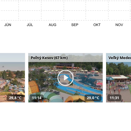
Poľný Kesov (67 km)
Veľký Meder
29,8 °C
11:14
29,0 °C
11:31