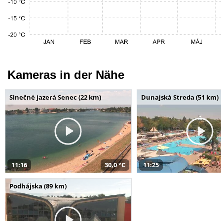
Kameras in der Nähe
Slnečné jazerá Senec (22 km)
Dunajská Streda (51 km)
11:16
30,0 °C
11:25
Podhájska (89 km)