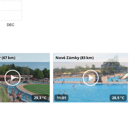
 (67 km)
Nové Zámky (83 km)
29,3 °C
11:01
28,5 °C