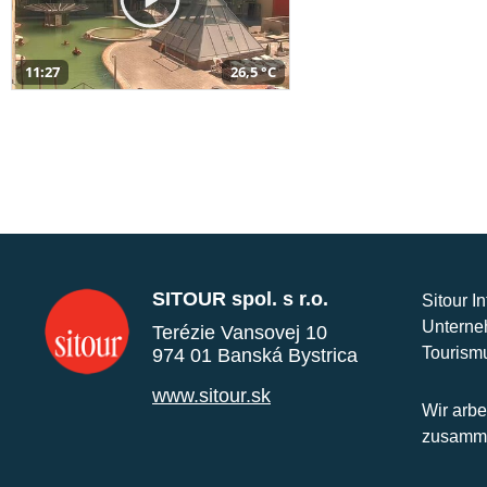
11:27
26,5 °C
SITOUR spol. s r.o.
Sitour I
Unterne
Terézie Vansovej 10
Tourism
974 01 Banská Bystrica
www.sitour.sk
Wir arbe
zusamme