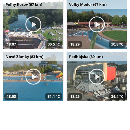
Poľný Kesov (67 km)
Veľký Meder (67 km)
18:07
30,5 °C
18:29
30,8 °C
Nové Zámky (83 km)
Podhájska (89 km)
18:03
31,1 °C
18:25
34,4 °C