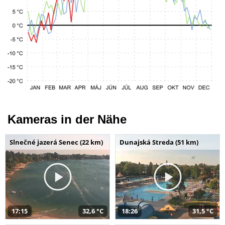
Kameras in der Nähe
Slnečné jazerá Senec (22 km)
Dunajská Streda (51 km)
17:15
32,6 °C
18:26
31,5 °C