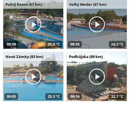
Poľný Kesov (67 km)
Veľký Meder (67 km)
09:08
25,0 °C
08:55
24,2 °C
Nové Zámky (83 km)
Podhájska (89 km)
09:05
25,3 °C
09:16
22,7 °C