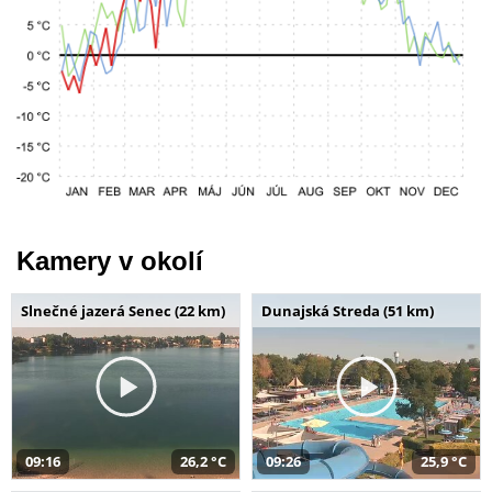
Kamery v okolí
Slnečné jazerá Senec (22 km)
Dunajská Streda (51 km)
09:16
26,2 °C
09:26
25,9 °C