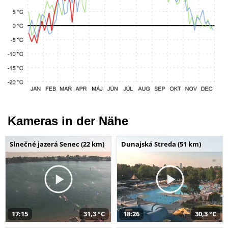
Kameras in der Nähe
Slnečné jazerá Senec (22 km)
Dunajská Streda (51 km)
17:15
31,3 °C
18:26
30,3 °C