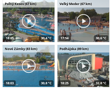
Poľný Kesov (67 km)
Veľký Meder (67 km)
18:05
30,4 °C
17:54
30,6 °C
Nové Zámky (83 km)
Podhájska (89 km)
18:03
30,8 °C
18:25
32,8 °C