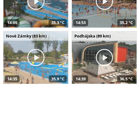
14:05
35,3 °C
14:53
35,2 °C
Nové Zámky (83 km)
Podhájska (89 km)
14:35
35,9 °C
14:39
36,5 °C