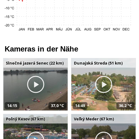
Kameras in der Nähe
Slnečné jazerá Senec (22 km)
Dunajská Streda (51 km)
14:15
37,0 °C
14:49
36,2 °C
Poľný Kesov (67 km)
Veľký Meder (67 km)