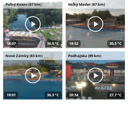
Poľný Kesov (67 km)
Veľký Meder (67 km)
18:07
30,5 °C
18:52
30,5 °C
Nové Zámky (83 km)
Podhájska (89 km)
19:01
30,3 °C
20:34
27,7 °C