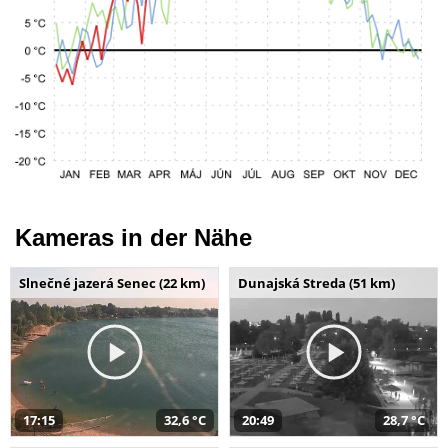
Kameras in der Nähe
Slnečné jazerá Senec (22 km)
Dunajská Streda (51 km)
17:15
32,6 °C
20:49
28,7 °C