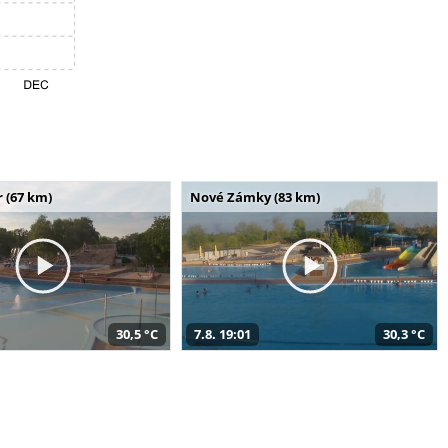
 (67 km)
Nové Zámky (83 km)
30,5 °C
7.8. 19:01
30,3 °C