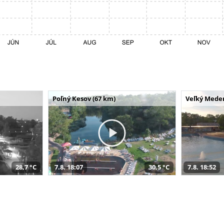
Poľný Kesov (67 km)
Veľký Meder
28,7 °C
7.8. 18:07
30,5 °C
7.8. 18:52