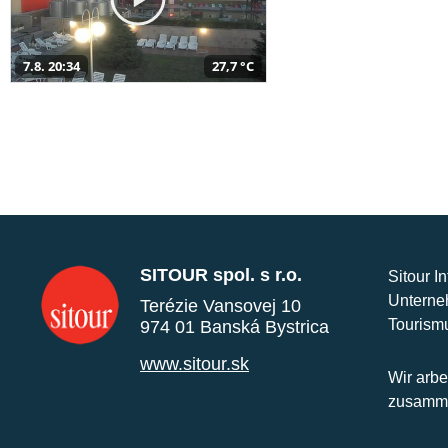
7.8. 20:34
27,7 °C
SITOUR spol. s r.o.
Sitour I
Unterne
Terézie Vansovej 10
Tourism
974 01 Banská Bystrica
www.sitour.sk
Wir arbe
zusamme