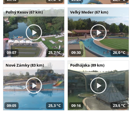
Poľný Kesov (67 km)
Veľký Meder (67 km)
09:07
25,7 °C
09:30
26,0 °C
Nové Zámky (83 km)
Podhájska (89 km)
09:05
25,3 °C
09:16
23,5 °C