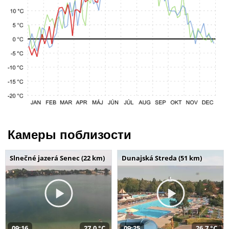
Камеры поблизости
Slnečné jazerá Senec (22 km)
Dunajská Streda (51 km)
09:16
27,0 °C
09:25
26,7 °C