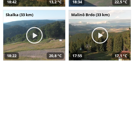
18:42
13,2 °C
18:34
22,5 °C
Skalka (33 km)
Malinô Brdo (33 km)
18:22
20,8 °C
17:55
17,1 °C