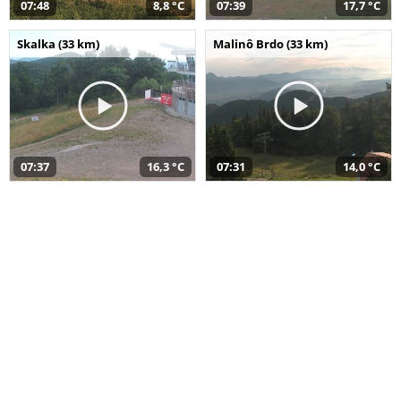
07:48
8,8 °C
07:39
17,7 °C
Skalka (33 km)
Malinô Brdo (33 km)
07:37
16,3 °C
07:31
14,0 °C