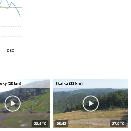
seky (28 km)
Skalka (33 km)
28,4 °C
08:42
27,0 °C