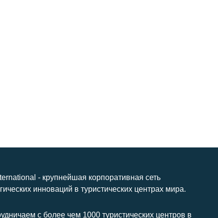
nternational - крупнейшая корпоративная сеть
гических инноваций в туристических центрах мира.
удничаем с более чем 1000 туристических центров в