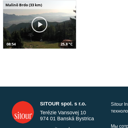
Malinô Brdo (33 km)
08:54
25,8 °C
SITOUR spol. s r.o.
Sitour I
техноло
Terézie Vansovej 10
974 01 Banská Bystrica
Мы сотр