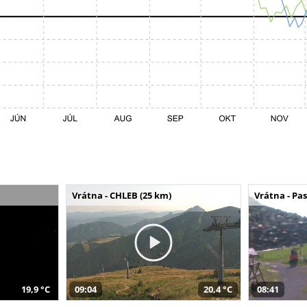
Vrátna - CHLEB (25 km)
Vrátna - Pa
19,9 °C
09:04
20,4 °C
08:41