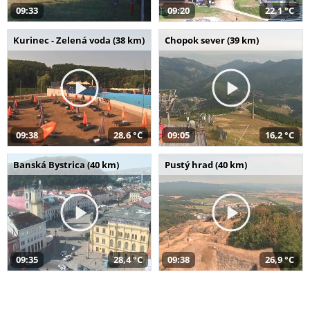
09:33
09:20
22,1 °C
Kurinec - Zelená voda (38 km)
Chopok sever (39 km)
09:38
28,6 °C
09:05
16,2 °C
Banská Bystrica (40 km)
Pustý hrad (40 km)
09:35
28,4 °C
09:38
26,9 °C