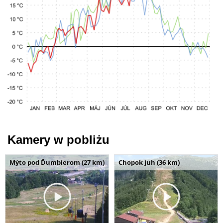
Kamery w pobliżu
Mýto pod Ďumbierom (27 km)
Chopok juh (36 km)