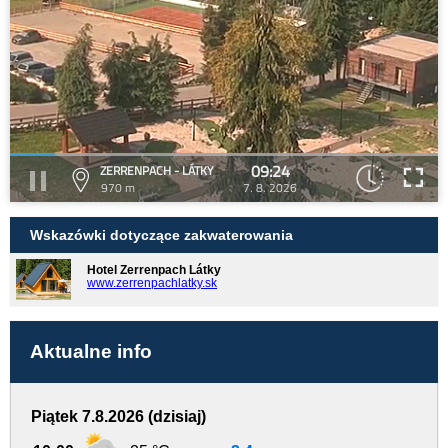
09:24
ZERRENPACH - LÁTKY
970 m
7. 8. 2026
Wskazówki dotyczące zakwaterowania
Hotel Zerrenpach Látky
www.zerrenpachlatky.sk
Aktualne info
Piątek 7.8.2026 (dzisiaj)