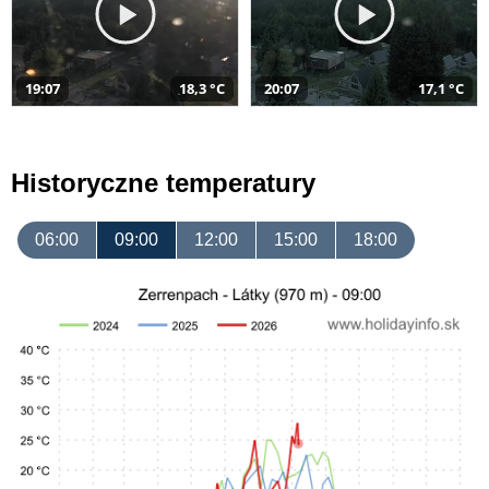
19:07
18,3 °C
20:07
17,1 °C
Historyczne temperatury
06:00
09:00
12:00
15:00
18:00