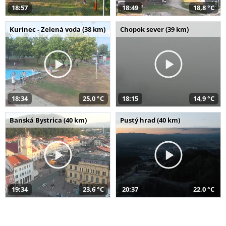
18:57
18:49
18,8 °C
Kurinec - Zelená voda (38 km)
Chopok sever (39 km)
18:34
25,0 °C
18:15
14,9 °C
Banská Bystrica (40 km)
Pustý hrad (40 km)
19:34
23,6 °C
20:37
22,0 °C