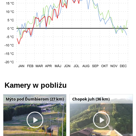
Kamery w pobliżu
Mýto pod Ďumbierom (27 km)
Chopok juh (36 km)