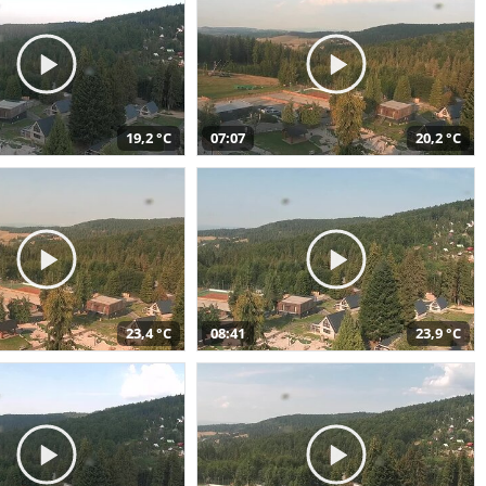
19,2 °C
07:07
20,2 °C
23,4 °C
08:41
23,9 °C