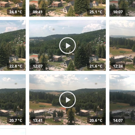
24,8 °C
09:41
25,1 °C
10:07
22,8 °C
12:07
21,6 °C
12:24
20,7 °C
13:41
20,6 °C
14:07