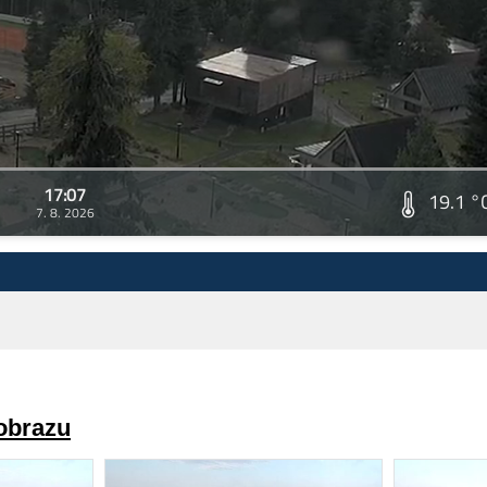
17:07
19.1 °
7. 8. 2026
 obrazu