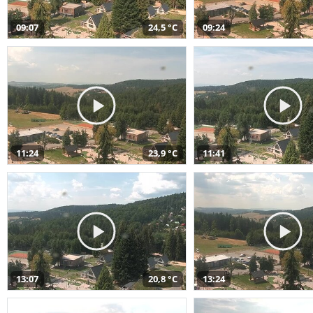
09:07
24,5 °C
09:24
11:24
23,9 °C
11:41
13:07
20,8 °C
13:24