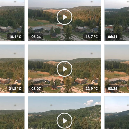
18,1 °C
06:24
18,7 °C
06:41
21,8 °C
08:07
22,9 °C
08:24