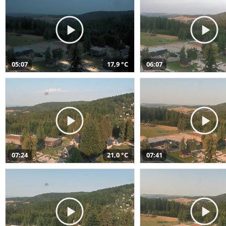
05:07
17,9 °C
06:07
07:24
21,0 °C
07:41