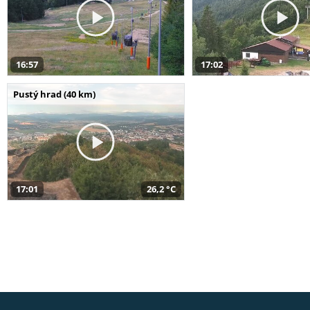
16:57
17:02
Pustý hrad (40 km)
17:01
26,2 °C