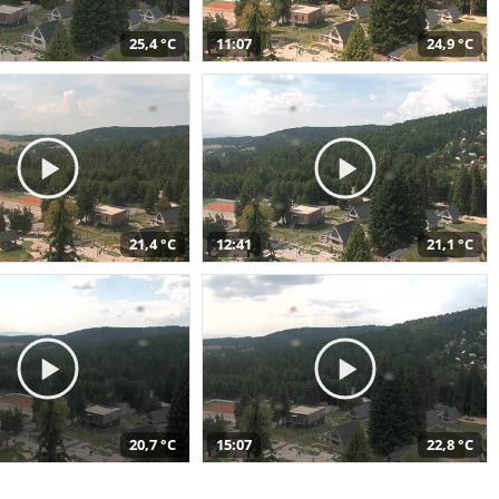
25,4 °C
11:07
24,9 °C
21,4 °C
12:41
21,1 °C
20,7 °C
15:07
22,8 °C