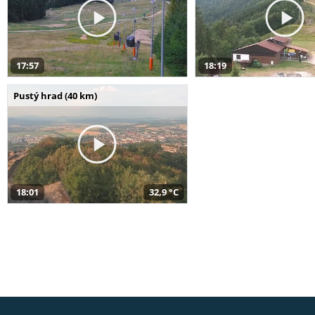
17:57
18:19
Pustý hrad (40 km)
18:01
32,9 °C