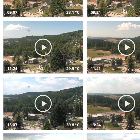
09:07
28,1 °C
09:24
11:24
29,9 °C
11:41
13:07
30,8 °C
13:24