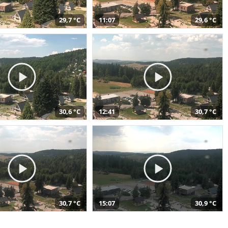
29,7 °C
11:07
29,6 °C
30,6 °C
12:41
30,7 °C
30,7 °C
15:07
30,9 °C