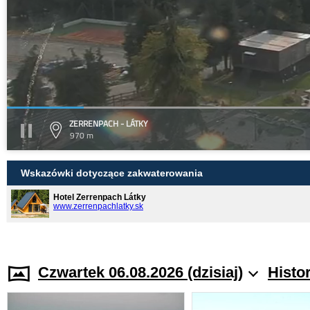
ZERRENPACH - LÁTKY
970 m
Wskazówki dotyczące zakwaterowania
Hotel Zerrenpach Látky
www.zerrenpachlatky.sk
Czwartek 06.08.2026 (dzisiaj)
Histo