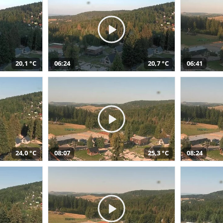
20,1 °C
06:24
20,7 °C
06:41
24,0 °C
08:07
25,3 °C
08:24