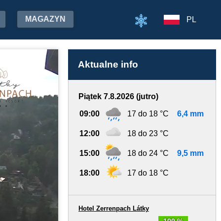
MAGAZYN
PL
Aktualne info
Piątek 7.8.2026 (jutro)
09:00
17 do 18 °C
6,4 mm
12:00
18 do 23 °C
15:00
18 do 24 °C
9,5 mm
18:00
17 do 18 °C
Hotel Zerrenpach Látky
100 %