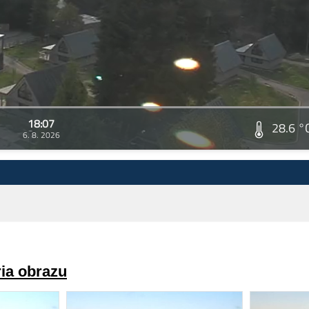
18:07
28.6 °
6. 8. 2026
ria obrazu