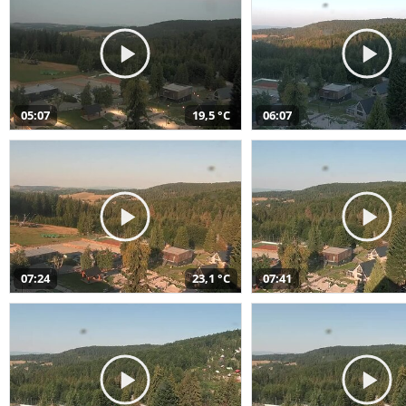
05:07
19,5 °C
06:07
07:24
23,1 °C
07:41