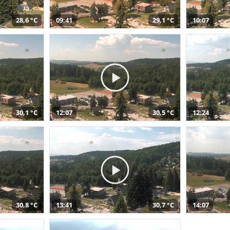
28,6 °C
09:41
29,1 °C
10:07
30,1 °C
12:07
30,5 °C
12:24
30,8 °C
13:41
30,7 °C
14:07