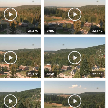
21,3 °C
07:07
22,3 °C
26,1 °C
08:41
27,0 °C