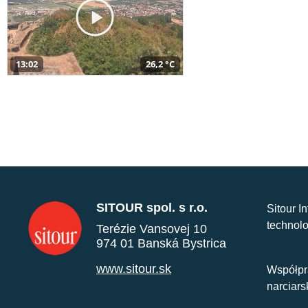
13:02
26,2 °C
SITOUR spol. s r.o.
Sitour I
technolo
Terézie Vansovej 10
974 01 Banská Bystrica
www.sitour.sk
Współpr
narciars