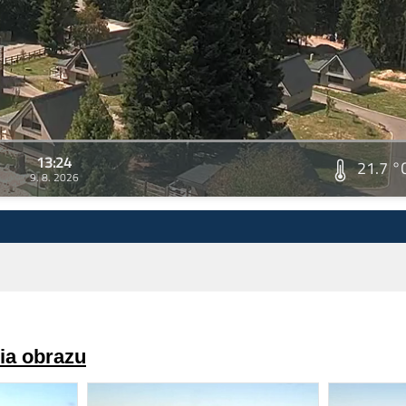
13:24
21.7 °
9. 8. 2026
ria obrazu