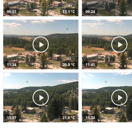
09:07
17,1 °C
09:24
11:24
20,0 °C
11:41
13:07
21,6 °C
13:24