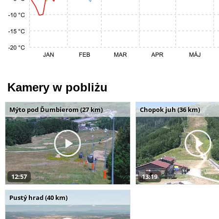
Kamery w pobliżu
Mýto pod Ďumbierom (27 km)
Chopok juh (36 km)
12:57
13:19
Pustý hrad (40 km)