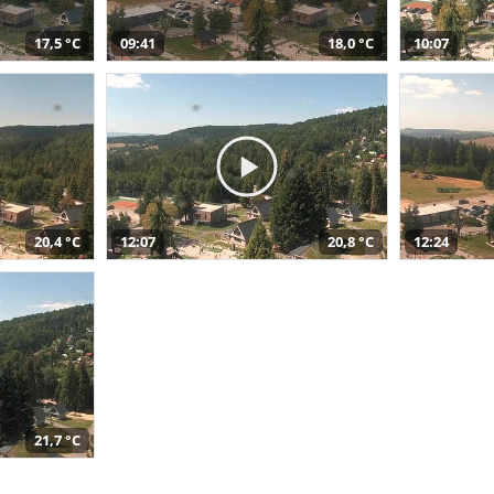
17,5 °C
09:41
18,0 °C
10:07
20,4 °C
12:07
20,8 °C
12:24
21,7 °C