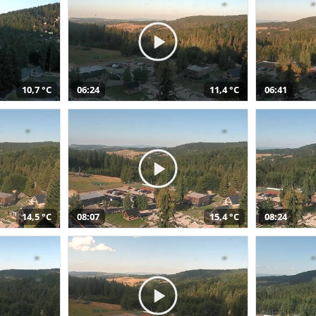
10,7 °C
06:24
11,4 °C
06:41
14,5 °C
08:07
15,4 °C
08:24