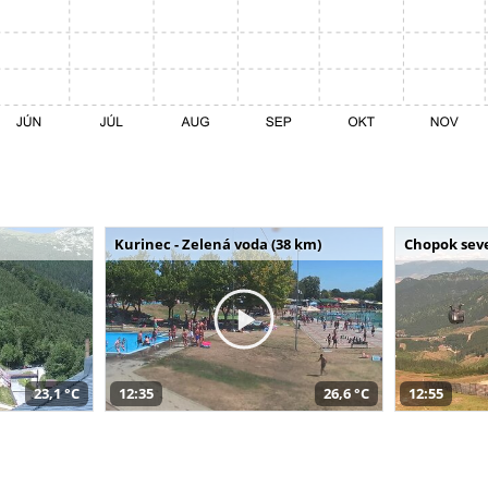
Kurinec - Zelená voda (38 km)
Chopok seve
23,1 °C
12:35
26,6 °C
12:55