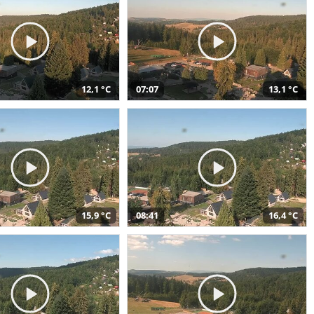
12,1 °C
07:07
13,1 °C
15,9 °C
08:41
16,4 °C