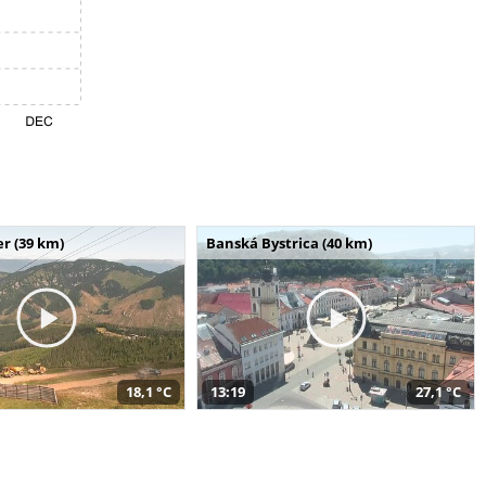
r (39 km)
Banská Bystrica (40 km)
18,1 °C
13:19
27,1 °C