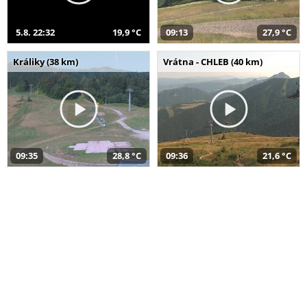
5.8. 22:32
19,9 °C
09:13
27,9 °C
Králiky (38 km)
Vrátna - CHLEB (40 km)
09:35
28,8 °C
09:36
21,6 °C