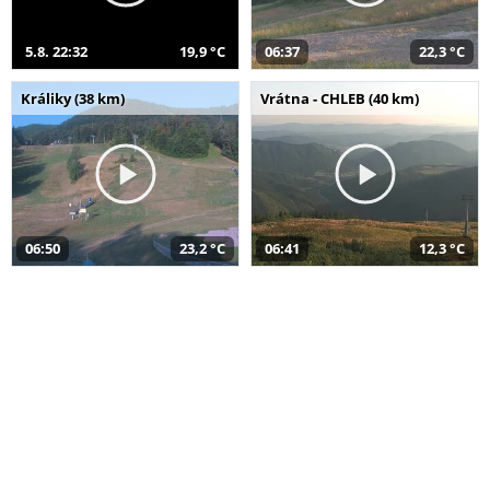
5.8. 22:32
19,9 °C
06:37
22,3 °C
Králiky (38 km)
Vrátna - CHLEB (40 km)
06:50
23,2 °C
06:41
12,3 °C